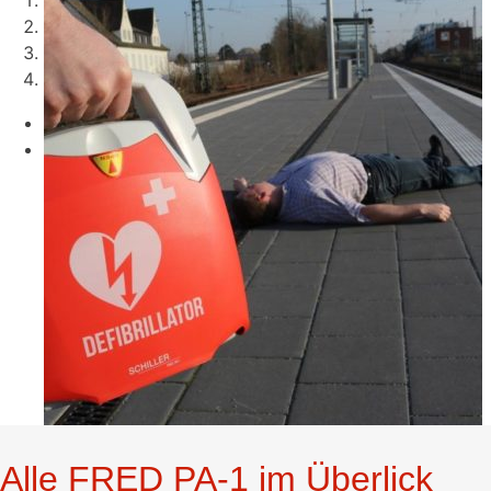
2
3
4
Previous
Next
Alle FRED PA-1 im Überlick