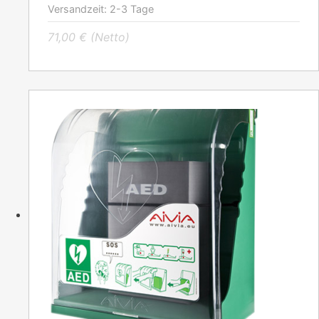
Versandzeit:
2-3 Tage
71,00
€
(Netto)