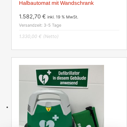
Halbautomat mit Wandschrank
1.582,70
€
inkl. 19 % MwSt.
Versandzeit:
3-5 Tage
1.330,00
€
(Netto)