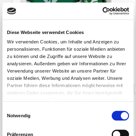
Aktionspaket Defibrillator DefiSign Life
Diese Webseite verwendet Cookies
Vollautomat mit Wandhalter
Wir verwenden Cookies, um Inhalte und Anzeigen zu
1.486,31
€
personalisieren, Funktionen für soziale Medien anbieten
inkl. 19 % MwSt.
zu können und die Zugriffe auf unsere Website zu
Versandzeit:
3-5 Tage
analysieren. Außerdem geben wir Informationen zu Ihrer
1.249,00
€
(Netto)
Verwendung unserer Website an unsere Partner für
soziale Medien, Werbung und Analysen weiter. Unsere
Partner führen diese Informationen möglicherweise mit
weiteren Daten zusammen, die Sie ihnen bereitgestellt
haben oder die sie im Rahmen Ihrer Nutzung der Dienste
gesammelt haben.
Einwilligungsauswahl
Aktionspaket Defibrillator DefiSign Life
Notwendig
Vollautomat mit Wandschrank
1.582,70
€
Präferenzen
inkl. 19 % MwSt.