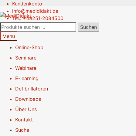
Kundenkonto
Zur
Springe
info@medididakt.de
Navigation
zum
Tel.: +49251-2084500
springen
Inhalt
Suchen
Suchen
nach:
Menü
Online-Shop
Seminare
Webinare
E-learning
Defibrillatoren
Downloads
Über Uns
Kontakt
Suche