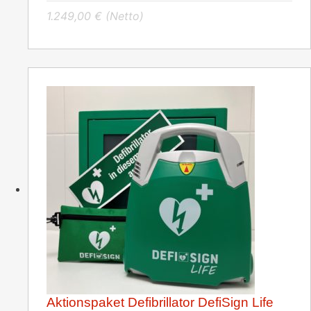
1.249,00
€
(Netto)
Aktionspaket Defibrillator DefiSign Life