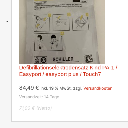
Defibrillationselektrodensatz Kind PA-1 /
Easyport / easyport plus / Touch7
84,49
€
inkl. 19 % MwSt.
zzgl.
Versandkosten
Versandzeit:
14 Tage
71,00
€
(Netto)