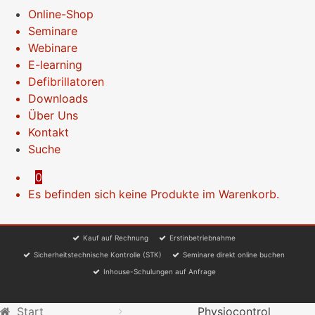
Online-Shop
Seminare
Webinare
E-learning
Defibrillatoren
Downloads
Über Uns
Kontakt
Suche
0
Es befinden sich keine Produkte im Warenkorb.
Kauf auf Rechnung
Erstinbetriebnahme
Sicherheitstechnische Kontrolle (STK)
Seminare direkt online buchen
Inhouse-Schulungen auf Anfrage
Start
Physiocontrol