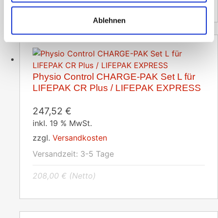
Ablehnen
Physio Control CHARGE-PAK Set L für
LIFEPAK CR Plus / LIFEPAK EXPRESS
247,52
€
inkl. 19 % MwSt.
zzgl.
Versandkosten
Versandzeit:
3-5 Tage
208,00
€
(Netto)