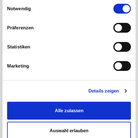
gesammelt haben.
Einwilligungsauswahl
Notwendig
Präferenzen
Statistiken
Marketing
Lifepak CR2 Tragetasche Hard-Shell
Details zeigen
132,09
€
inkl. 19 % MwSt.
Alle zulassen
zzgl.
Versandkosten
Versandzeit:
14 Tage
Auswahl erlauben
111,00
€
(Netto)