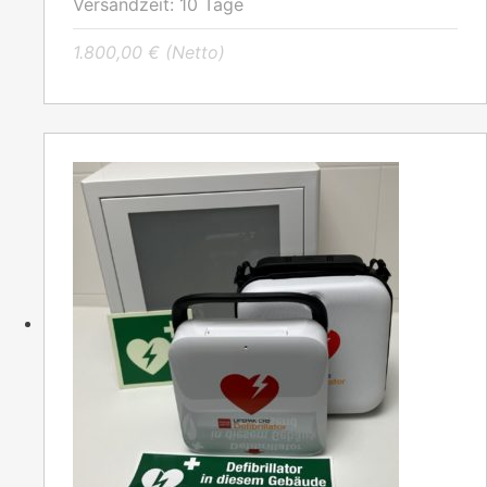
Versandzeit:
10 Tage
1.800,00
€
(Netto)