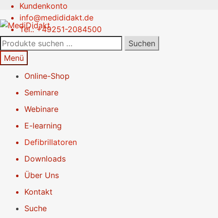
Kundenkonto
Zur
Springe
info@medididakt.de
Navigation
zum
Tel.: +49251-2084500
springen
Inhalt
Suchen
Suchen
nach:
Menü
Online-Shop
Seminare
Webinare
E-learning
Defibrillatoren
Downloads
Über Uns
Kontakt
Suche