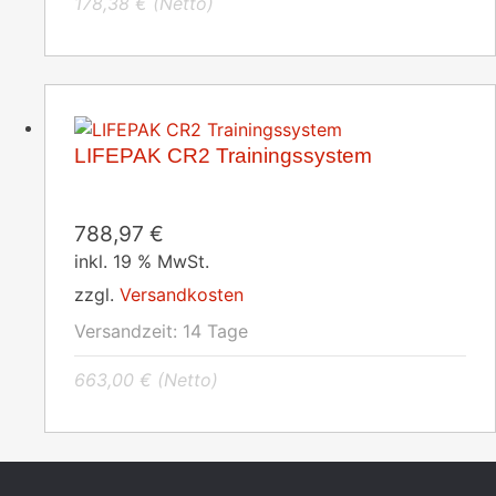
178,38
€
(Netto)
LIFEPAK CR2 Trainingssystem
788,97
€
inkl. 19 % MwSt.
zzgl.
Versandkosten
Versandzeit:
14 Tage
663,00
€
(Netto)