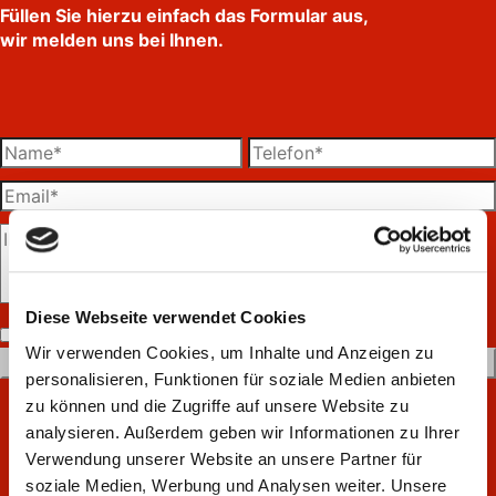
Füllen Sie hierzu einfach das Formular aus,
wir melden uns bei Ihnen.
Diese Webseite verwendet Cookies
Bitte
Ich akzeptiere die
Datenschutzerklärung
.
lasse
Wir verwenden Cookies, um Inhalte und Anzeigen zu
dieses
personalisieren, Funktionen für soziale Medien anbieten
Feld
zu können und die Zugriffe auf unsere Website zu
leer.
analysieren. Außerdem geben wir Informationen zu Ihrer
Gehören auch Sie bald zu unseren
Verwendung unserer Website an unsere Partner für
zufriedenen Kunden
soziale Medien, Werbung und Analysen weiter. Unsere