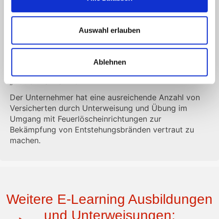
Brandschutzhelfern kann z. B. bei erhöhter
Brandgefährdung, der Anwesenheit vieler Personen,
Personen mit eingeschränkter Mobilität sowie großer
Auswahl erlauben
räumlicher Ausdehnung der Arbeitsstätte erforderlich
sein.
Unfallverhütungsvorschrift: Grundsätze der
Ablehnen
Prävention“ (DGUV Vorschrift 1) § 22 Abs. 2
„Notfallmaßnahmen“
Der Unternehmer hat eine ausreichende Anzahl von
Versicherten durch Unterweisung und Übung im
Umgang mit Feuerlöscheinrichtungen zur
Bekämpfung von Entstehungsbränden vertraut zu
machen.
Weitere E-Learning Ausbildungen
und Unterweisungen: