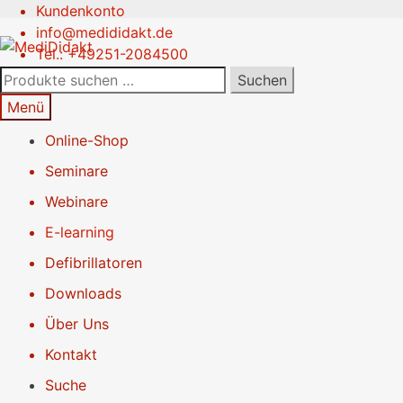
Kundenkonto
Zur
Springe
info@medididakt.de
Navigation
zum
Tel.: +49251-2084500
springen
Inhalt
Suchen
Suchen
nach:
Menü
Online-Shop
Seminare
Webinare
E-learning
Defibrillatoren
Downloads
Über Uns
Kontakt
Suche