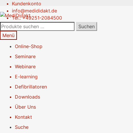
Kundenkonto
Zur
Springe
info@medididakt.de
Navigation
zum
Tel.: +49251-2084500
springen
Inhalt
Suchen
Suchen
nach:
Menü
Online-Shop
Seminare
Webinare
E-learning
Defibrillatoren
Downloads
Über Uns
Kontakt
Suche