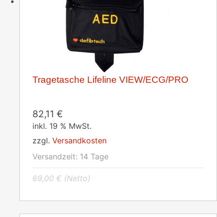
Tragetasche Lifeline VIEW/ECG/PRO
82,11
€
inkl. 19 % MwSt.
zzgl.
Versandkosten
Versandzeit:
14 Tage
69,00
€
(Netto)