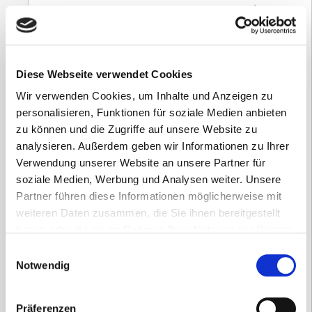
Diese Webseite verwendet Cookies
Wir verwenden Cookies, um Inhalte und Anzeigen zu
personalisieren, Funktionen für soziale Medien anbieten
zu können und die Zugriffe auf unsere Website zu
analysieren. Außerdem geben wir Informationen zu Ihrer
Verwendung unserer Website an unsere Partner für
EKG-Patientenkabel zu Lifeline
soziale Medien, Werbung und Analysen weiter. Unsere
PRO/ECG
Partner führen diese Informationen möglicherweise mit
weiteren Daten zusammen, die Sie ihnen bereitgestellt
261,80
€
haben oder die sie im Rahmen Ihrer Nutzung der Dienste
inkl. 19 % MwSt.
gesammelt haben.
Einwilligungsauswahl
zzgl.
Versandkosten
Notwendig
Versandzeit:
14 Tage
Präferenzen