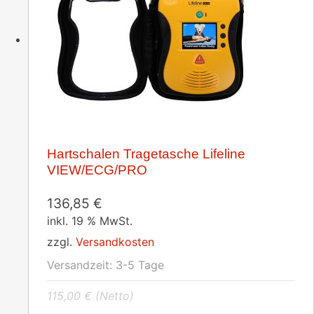
Hartschalen Tragetasche Lifeline
VIEW/ECG/PRO
136,85
€
inkl. 19 % MwSt.
zzgl.
Versandkosten
Versandzeit:
3-5 Tage
115,00
€
(Netto)