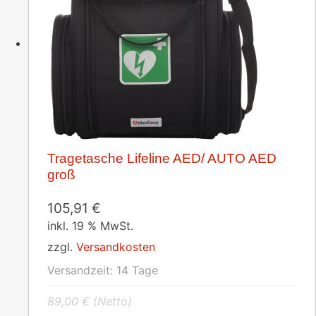
Tragetasche Lifeline AED/ AUTO AED
groß
105,91
€
inkl. 19 % MwSt.
zzgl.
Versandkosten
Versandzeit:
14 Tage
89,00
€
(Netto)