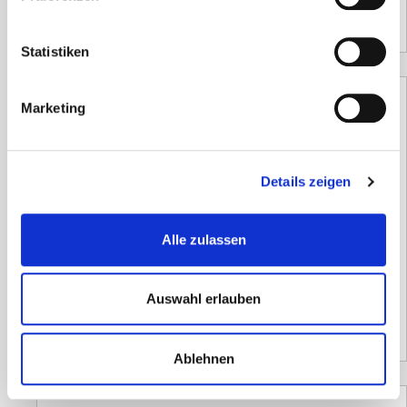
220,00
€
(Netto)
Statistiken
Marketing
Demo Datenkarte Lifeline PRO/ECG
Details zeigen
110,67
€
inkl. 19 % MwSt.
Alle zulassen
zzgl.
Versandkosten
Versandzeit:
14 Tage
Auswahl erlauben
93,00
€
(Netto)
Ablehnen