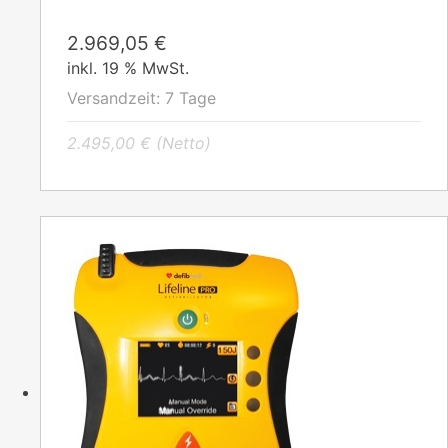
2.969,05
€
inkl. 19 % MwSt.
Versandzeit:
7 Tage
2.495,00
€
(Netto)