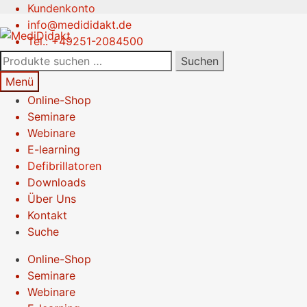
Kundenkonto
Zur
Springe
info@medididakt.de
Navigation
zum
Tel.: +49251-2084500
springen
Inhalt
Suchen
Suchen
nach:
Menü
Online-Shop
Seminare
Webinare
E-learning
Defibrillatoren
Downloads
Über Uns
Kontakt
Suche
Online-Shop
Seminare
Webinare