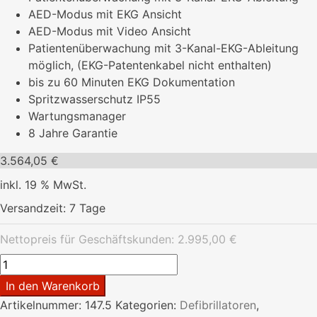
AED-Modus mit EKG Ansicht
AED-Modus mit Video Ansicht
Patientenüberwachung mit 3-Kanal-EKG-Ableitung
möglich, (EKG-Patentenkabel nicht enthalten)
bis zu 60 Minuten EKG Dokumentation
Spritzwasserschutz IP55
Wartungsmanager
8 Jahre Garantie
3.564,05
€
inkl. 19 % MwSt.
Versandzeit:
7 Tage
Nettopreis für Geschäftskunden:
2.995,00
€
Defibrillator
Lifeline
In den Warenkorb
PRO
Artikelnummer:
147.5
Kategorien:
Defibrillatoren
,
Menge