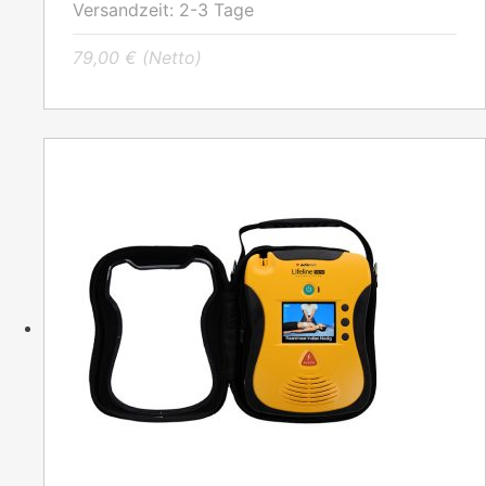
Versandzeit:
2-3 Tage
79,00
€
(Netto)