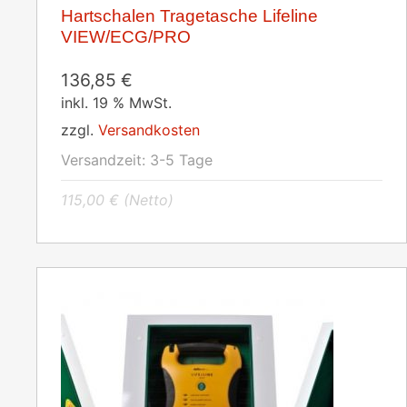
Hartschalen Tragetasche Lifeline
VIEW/ECG/PRO
136,85
€
inkl. 19 % MwSt.
zzgl.
Versandkosten
Versandzeit:
3-5 Tage
115,00
€
(Netto)