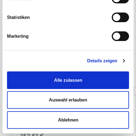
Wandhalter für AED Lifeline/ Lifeline
Statistiken
VIEW
70,21
€
Marketing
inkl. 19 % MwSt.
zzgl.
Versandkosten
Versandzeit:
3-5 Tage
Details zeigen
59,00
€
(Netto)
Alle zulassen
Auswahl erlauben
Profitasche Lifeline VIEW/ECG/PRO
Ablehnen