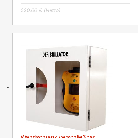
220,00
€
(Netto)
Wandschrank verschließbar