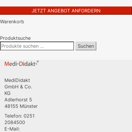
dieses
Feld
leer.
Warenkorb
Produktsuche
Suchen
Suchen
nach:
MediDidakt
GmbH & Co.
KG
Adlerhorst 5
48155 Münster
Telefon: 0251
2084500
E-Mail: