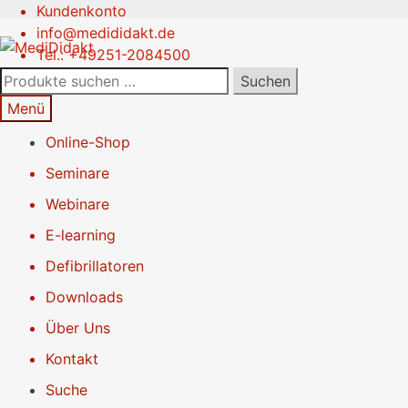
Kundenkonto
Zur
Springe
info@medididakt.de
Navigation
zum
Tel.: +49251-2084500
springen
Inhalt
Suchen
Suchen
nach:
Menü
Online-Shop
Seminare
Webinare
E-learning
Defibrillatoren
Downloads
Über Uns
Kontakt
Suche