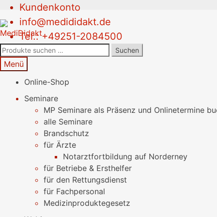
Kundenkonto
Zur
Springe
info@medididakt.de
Navigation
zum
Tel.: +49251-2084500
springen
Inhalt
Suchen
Suchen
nach:
Menü
Online-Shop
Seminare
MP Seminare als Präsenz und Onlinetermine b
alle Seminare
Brandschutz
für Ärzte
Notarztfortbildung auf Norderney
für Betriebe & Ersthelfer
für den Rettungsdienst
für Fachpersonal
Medizinproduktegesetz