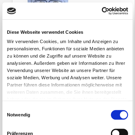
Diese Webseite verwendet Cookies
Wir verwenden Cookies, um Inhalte und Anzeigen zu
personalisieren, Funktionen für soziale Medien anbieten
zu können und die Zugriffe auf unsere Website zu
analysieren. Außerdem geben wir Informationen zu Ihrer
Verwendung unserer Website an unsere Partner für
Defi-Elektroden Lifeline AED/ AUTO AED
soziale Medien, Werbung und Analysen weiter. Unsere
Partner führen diese Informationen möglicherweise mit
136,85
€
weiteren Daten zusammen, die Sie ihnen bereitgestellt
haben oder die sie im Rahmen Ihrer Nutzung der Dienste
inkl. 19 % MwSt.
gesammelt haben.
Einwilligungsauswahl
zzgl.
Versandkosten
Notwendig
Versandzeit:
2-3 Tage
115,00
€
(Netto)
Präferenzen