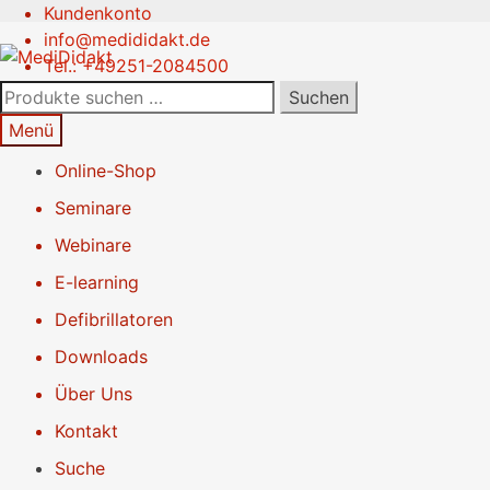
Kundenkonto
Zur
Springe
info@medididakt.de
Navigation
zum
Tel.: +49251-2084500
springen
Inhalt
Suchen
Suchen
nach:
Menü
Online-Shop
Seminare
Webinare
E-learning
Defibrillatoren
Downloads
Über Uns
Kontakt
Suche