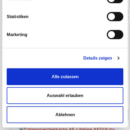
Statistiken
Marketing
Tragetasche Lifeline AED/ AUTO AED
groß
105,91
€
Details zeigen
inkl. 19 % MwSt.
zzgl.
Versandkosten
Alle zulassen
Versandzeit:
14 Tage
Auswahl erlauben
89,00
€
(Netto)
Ablehnen