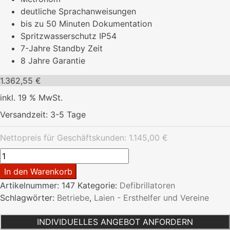
deutliche Sprachanweisungen
bis zu 50 Minuten Dokumentation
Spritzwasserschutz IP54
7-Jahre Standby Zeit
8 Jahre Garantie
1.362,55
€
inkl. 19 % MwSt.
Versandzeit:
3-5 Tage
Nettopreis für Geschäftskunden:
1.145,00
€
Defibrillator
Lifeline
In den Warenkorb
AED
Artikelnummer:
147
Kategorie:
Defibrillatoren
Menge
Schlagwörter:
Betriebe
,
Laien - Ersthelfer und Vereine
INDIVIDUELLES ANGEBOT ANFORDERN