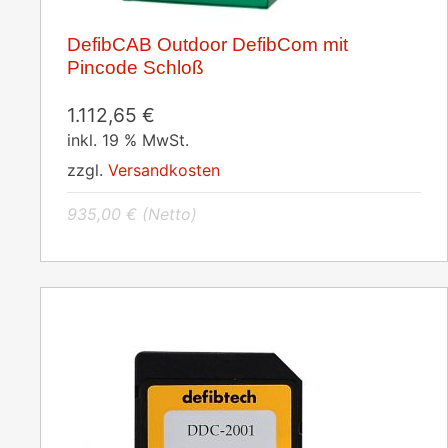
DefibCAB Outdoor DefibCom mit
Pincode Schloß
1.112,65
€
inkl. 19 % MwSt.
zzgl.
Versandkosten
935,00
€
(Netto)