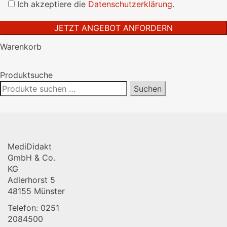
lasse
Ich akzeptiere die
Datenschutzerklärung
.
dieses
Feld
leer.
Warenkorb
Produktsuche
Suchen
Suchen
nach:
MediDidakt
GmbH & Co.
KG
Adlerhorst 5
48155 Münster
Telefon: 0251
2084500