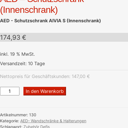
(Innenschrank)
AED - Schutzschrank AIVIA S (Innenschrank)
174,93
€
inkl. 19 % MwSt.
Versandzeit:
10 Tage
Nettopreis für Geschäftskunden:
147,00
€
AED
In den Warenkorb
-
Schutzschrank
(Innenschrank)
Artikelnummer:
130
Menge
Kategorie:
AED- Wandschränke & Halterungen
Schlagwort:
Zubehör Defis