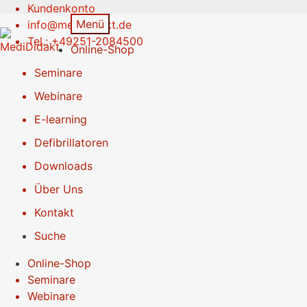
Kundenkonto
Zur
Springe
Menü
info@medididakt.de
Navigation
zum
Tel.: +49251-2084500
Online-Shop
springen
Inhalt
Seminare
Webinare
E-learning
Defibrillatoren
Downloads
Über Uns
Kontakt
Suche
Online-Shop
Seminare
Webinare