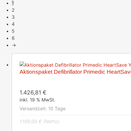
1
2
3
4
5
6
→
Aktionspaket Defibrillator Primedic HeartSa
1.426,81
€
inkl. 19 % MwSt.
Versandzeit:
10 Tage
1.199,00
€
(Netto)