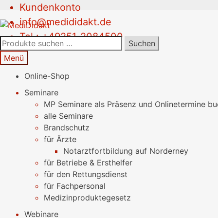
Kundenkonto
Zur
Springe
info@medididakt.de
Navigation
zum
Tel.: +49251-2084500
springen
Inhalt
Suchen
Suchen
nach:
Menü
Online-Shop
Seminare
MP Seminare als Präsenz und Onlinetermine b
alle Seminare
Brandschutz
für Ärzte
Notarztfortbildung auf Norderney
für Betriebe & Ersthelfer
für den Rettungsdienst
für Fachpersonal
Medizinproduktegesetz
Webinare