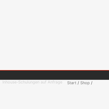
Inhouse-Schulungen auf Anfrage
Start
/
Shop
/