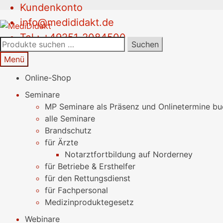
Kundenkonto
Zur
Springe
info@medididakt.de
Navigation
zum
Tel.: +49251-2084500
springen
Inhalt
Suchen
Suchen
nach:
Menü
Online-Shop
Seminare
MP Seminare als Präsenz und Onlinetermine b
alle Seminare
Brandschutz
für Ärzte
Notarztfortbildung auf Norderney
für Betriebe & Ersthelfer
für den Rettungsdienst
für Fachpersonal
Medizinproduktegesetz
Webinare