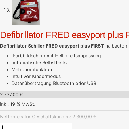
Defibrillator FRED easyport plus
Defibrillator Schiller FRED easyport plus FIRST
halbautoma
Farbbildschirm mit Helligkeitsanpassung
automatische Selbsttests
Metronomfunktion
intuitiver Kindermodus
Datenübertragung Bluetooth oder USB
2.737,00
€
inkl. 19 % MwSt.
Nettopreis für Geschäftskunden:
2.300,00
€
Defibrillator