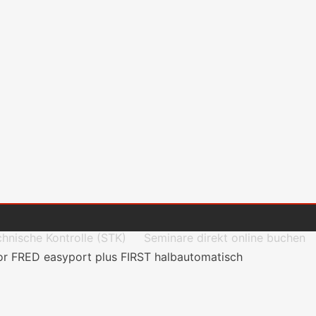
chnische Kontrolle (STK)
Seminare direkt online buchen
tor FRED easyport plus FIRST halbautomatisch