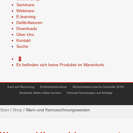
Seminare
Webinare
E-learning
Defibrillatoren
Downloads
Über Uns
Kontakt
Suche
0
Es befinden sich keine Produkte im Warenkorb.
Kauf auf Rechnung
Erstinbetriebnahme
Sicherheitstechnische Kontrolle (STK)
Seminare direkt online buchen
Inhouse-Schulungen auf Anfrage
Start
/
Shop
/
Warn-und Kennzeichnungswesten