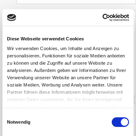
Warnweste DIN EN 471 gelb
Diese Webseite verwendet Cookies
3,57
€
Wir verwenden Cookies, um Inhalte und Anzeigen zu
inkl. 19 % MwSt.
personalisieren, Funktionen für soziale Medien anbieten
zzgl.
Versandkosten
zu können und die Zugriffe auf unsere Website zu
analysieren. Außerdem geben wir Informationen zu Ihrer
Versandzeit:
3-5 Tage
Verwendung unserer Website an unsere Partner für
3,00
€
(Netto)
soziale Medien, Werbung und Analysen weiter. Unsere
Partner führen diese Informationen möglicherweise mit
weiteren Daten zusammen, die Sie ihnen bereitgestellt
haben oder die sie im Rahmen Ihrer Nutzung der Dienste
gesammelt haben.
Einwilligungsauswahl
Notwendig