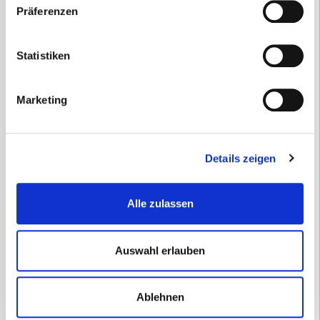
Präferenzen
Statistiken
Marketing
Details zeigen
Warnweste DIN EN 471 orange
Alle zulassen
3,57
€
inkl. 19 % MwSt.
zzgl.
Versandkosten
Auswahl erlauben
Versandzeit:
2-3 Tage
3,00
€
(Netto)
Ablehnen