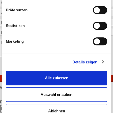
Präferenzen
Statistiken
Marketing
Bitte
Details zeigen
lasse
Ich akzeptiere die
Datenschutzerklärung
.
dieses
Feld
Alle zulassen
leer.
Warenkorb
Auswahl erlauben
Produktsuche
Suchen
Suchen
Ablehnen