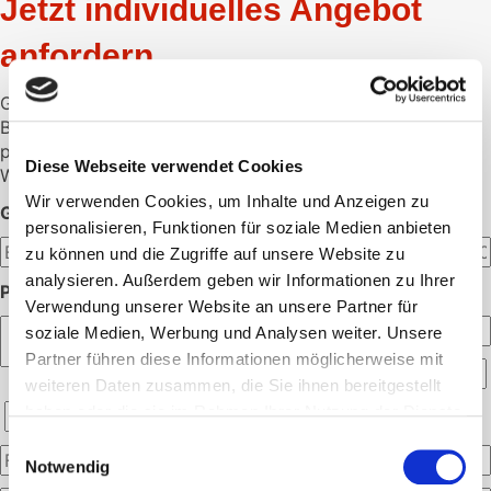
Jetzt individuelles Angebot
anfordern
Gerne unterbreiten wir Ihnen ein individuelles Angebot.
Bitte hinterlassen Sie hier die gewünschte Menge und Ihre
persönlichen Daten.
Diese Webseite verwendet Cookies
Wir melden uns dann schnellstmöglich bei Ihnen.
Wir verwenden Cookies, um Inhalte und Anzeigen zu
GEWÜNSCHTE MENGE:
personalisieren, Funktionen für soziale Medien anbieten
zu können und die Zugriffe auf unsere Website zu
analysieren. Außerdem geben wir Informationen zu Ihrer
PERSÖNLICHE ANGABEN:
Verwendung unserer Website an unsere Partner für
soziale Medien, Werbung und Analysen weiter. Unsere
Partner führen diese Informationen möglicherweise mit
weiteren Daten zusammen, die Sie ihnen bereitgestellt
haben oder die sie im Rahmen Ihrer Nutzung der Dienste
gesammelt haben.
Einwilligungsauswahl
Notwendig