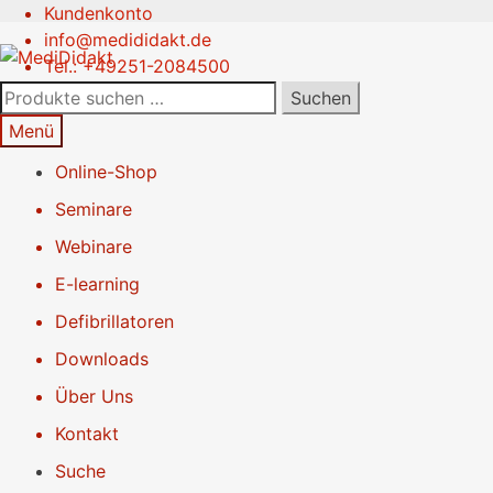
Kundenkonto
Zur
Springe
info@medididakt.de
Navigation
zum
Tel.: +49251-2084500
springen
Inhalt
Suchen
Suchen
nach:
Menü
Online-Shop
Seminare
Webinare
E-learning
Defibrillatoren
Downloads
Über Uns
Kontakt
Suche