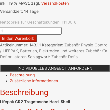
inkl. 19 % MwSt.
zzgl.
Versandkosten
Versandzeit:
14 Tage
Nettopreis für Geschäftskunden:
111,00
€
Lifepak
CR2
In den Warenkorb
Tragetasche
Artikelnummer:
143.1.1
Kategorien:
Zubehör Physio Control
Hard-
/ LIFEPAK
,
Batterien, Elektroden und weiteres Zubehör für
Shell
Defibrillatoren
Schlagwort:
Zubehör Defis
Menge
INDIVIDUELLES ANGEBOT ANFORDERN
Beschreibung
Zusätzliche Informationen
Beschreibung
Lifepak CR2 Tragetasche Hard-Shell