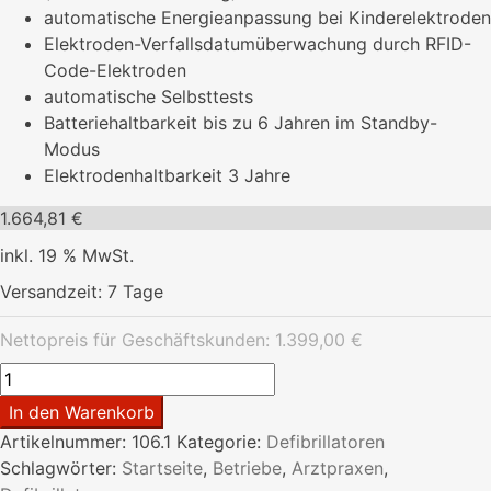
automatische Energieanpassung bei Kinderelektroden
Elektroden-Verfallsdatumüberwachung durch RFID-
Code-Elektroden
automatische Selbsttests
Batteriehaltbarkeit bis zu 6 Jahren im Standby-
Modus
Elektrodenhaltbarkeit 3 Jahre
1.664,81
€
inkl. 19 % MwSt.
Versandzeit:
7 Tage
Nettopreis für Geschäftskunden:
1.399,00
€
Defibrillator
Fred
In den Warenkorb
PA-
Artikelnummer:
106.1
Kategorie:
Defibrillatoren
1
Schlagwörter:
Startseite
,
Betriebe
,
Arztpraxen
,
vollautomatisch