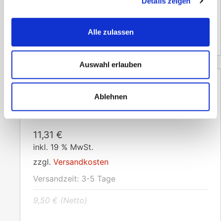
Details zeigen
Versandzeit:
2-3 Tage
197,00
€
(Netto)
Alle zulassen
Auswahl erlauben
Ablehnen
Feuerlöschspray
11,31
€
inkl. 19 % MwSt.
zzgl.
Versandkosten
Versandzeit:
3-5 Tage
9,50
€
(Netto)