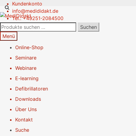
Kundenkonto
Zur
Springe
info@medididakt.de
Navigation
zum
Tel.: +49251-2084500
springen
Inhalt
Suchen
Suchen
nach:
Menü
Online-Shop
Seminare
Webinare
E-learning
Defibrillatoren
Downloads
Über Uns
Kontakt
Suche