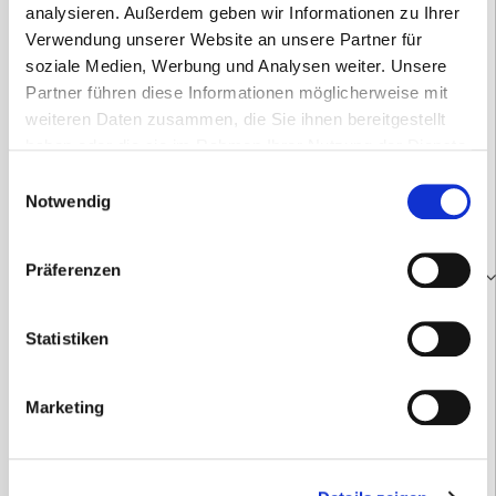
analysieren. Außerdem geben wir Informationen zu Ihrer
Verwendung unserer Website an unsere Partner für
soziale Medien, Werbung und Analysen weiter. Unsere
Partner führen diese Informationen möglicherweise mit
weiteren Daten zusammen, die Sie ihnen bereitgestellt
haben oder die sie im Rahmen Ihrer Nutzung der Dienste
gesammelt haben.
Einwilligungsauswahl
Notwendig
Präferenzen
Statistiken
Batterie zu FRED PA-1 Schiller FRED
PA-1
Marketing
234,43
€
inkl. 19 % MwSt.
zzgl.
Versandkosten