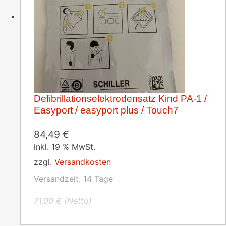
Defibrillationselektrodensatz Kind PA-1 /
Easyport / easyport plus / Touch7
84,49
€
inkl. 19 % MwSt.
zzgl.
Versandkosten
Versandzeit:
14 Tage
71,00
€
(Netto)