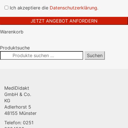
Bitte
lasse
Ich akzeptiere die
Datenschutzerklärung
.
dieses
Feld
leer.
Warenkorb
Produktsuche
Suchen
Suchen
nach:
MediDidakt
GmbH & Co.
KG
Adlerhorst 5
48155 Münster
Telefon: 0251