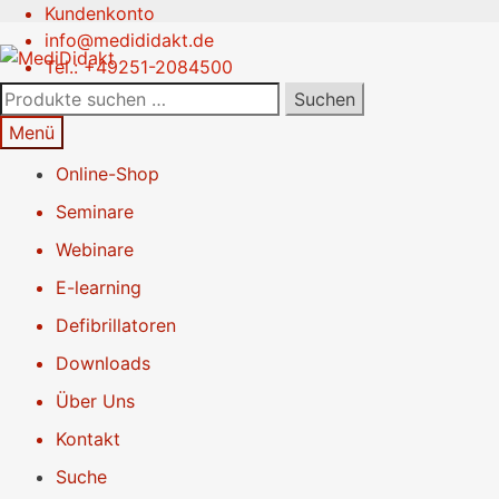
Kundenkonto
Zur
Springe
info@medididakt.de
Navigation
zum
Tel.: +49251-2084500
springen
Inhalt
Suchen
Suchen
nach:
Menü
Online-Shop
Seminare
Webinare
E-learning
Defibrillatoren
Downloads
Über Uns
Kontakt
Suche