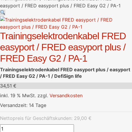
easyport / FRED easyport plus / FRED Easy G2 / PA-1
Trainingselektrodenkabel FRED
easyport / FRED easyport plus /
FRED Easy G2 / PA-1
Trainingselektrodenkabel FRED easyport plus / easyport
/ FRED Easy G2 / PA-1 / DefiSign life
34,51
€
inkl. 19 % MwSt.
zzgl.
Versandkosten
Versandzeit:
14 Tage
Nettopreis für Geschäftskunden:
29,00
€
Trainingselektrodenkabel