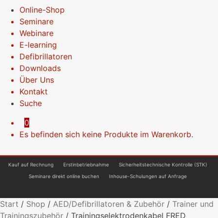
Online-Shop
Seminare
Webinare
E-learning
Defibrillatoren
Downloads
Über Uns
Kontakt
Suche
0
Es befinden sich keine Produkte im Warenkorb.
Kauf auf Rechnung
Erstinbetriebnahme
Sicherheitstechnische Kontrolle (STK)
Seminare direkt online buchen
Inhouse-Schulungen auf Anfrage
Start
/
Shop
/
AED/Defibrillatoren & Zubehör
/
Trainer und
Trainingszubehör
/
Trainingselektrodenkabel FRED