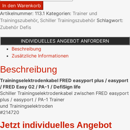
FRED
In den Warenkorb
easyport
Artikelnummer:
113.1
Kategorien:
Trainer und
/
Trainingszubehör
,
Schiller Trainingszubehör
Schlagwort:
FRED
Zubehör Defis
easyport
plus
INDIVIDUELLES ANGEBOT ANFORDERN
/
Beschreibung
FRED
Zusätzliche Informationen
Easy
G2
Beschreibung
/
PA-
Trainingselektrodenkabel FRED easyport plus / easyport
1
/ FRED Easy G2 / PA-1 / DefiSign life
Menge
Schiller Trainingselektrodenkabel zwischen FRED easyport
plus / easyport / PA-1 Trainer
und Trainingselektroden
#214720
Jetzt individuelles Angebot