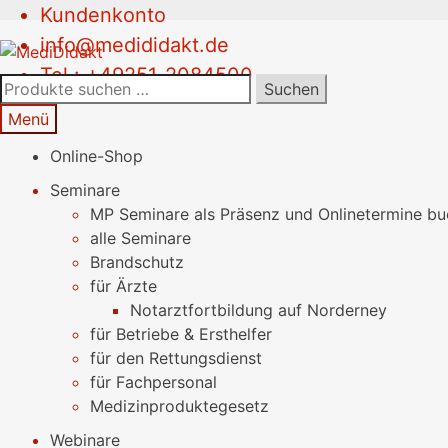
Kundenkonto
Zur
Springe
info@medididakt.de
Navigation
zum
Tel.: +49251-2084500
springen
Inhalt
Suchen
Suchen
nach:
Menü
Online-Shop
Seminare
MP Seminare als Präsenz und Onlinetermine b
alle Seminare
Brandschutz
für Ärzte
Notarztfortbildung auf Norderney
für Betriebe & Ersthelfer
für den Rettungsdienst
für Fachpersonal
Medizinproduktegesetz
Webinare