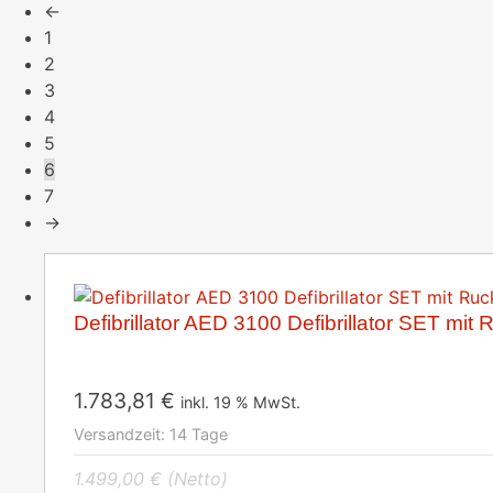
←
1
2
3
4
5
6
7
→
Defibrillator AED 3100 Defibrillator SET mit 
1.783,81
€
inkl. 19 % MwSt.
Versandzeit:
14 Tage
1.499,00
€
(Netto)