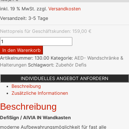
inkl. 19 % MwSt.
zzgl.
Versandkosten
Versandzeit:
3-5 Tage
Nettopreis für Geschäftskunden:
159,00
€
DefiSign
/
In den Warenkorb
AIVIA
Artikelnummer:
130.00
Kategorie:
AED- Wandschränke &
IN
Halterungen
Schlagwort:
Zubehör Defis
Wandkasten
Menge
INDIVIDUELLES ANGEBOT ANFORDERN
Beschreibung
Zusätzliche Informationen
Beschreibung
DefiSign / AIVIA IN Wandkasten
moderne Aufbewahrungsmöglichkeit für fast alle