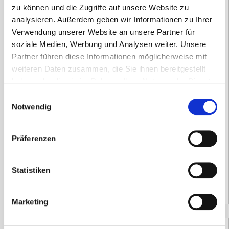
zu können und die Zugriffe auf unsere Website zu
analysieren. Außerdem geben wir Informationen zu Ihrer
Verwendung unserer Website an unsere Partner für
soziale Medien, Werbung und Analysen weiter. Unsere
Partner führen diese Informationen möglicherweise mit
weiteren Daten zusammen, die Sie ihnen bereitgestellt
ZOLL Replacement Gel Padz für CPR
haben oder die sie im Rahmen Ihrer Nutzung der Dienste
Uni-padz III Demo Elektrode
gesammelt haben.
Einwilligungsauswahl
Notwendig
142,80
€
inkl. 19 % MwSt.
Präferenzen
zzgl.
Versandkosten
Versandzeit:
14 Tage
Statistiken
120,00
€
(Netto)
Marketing