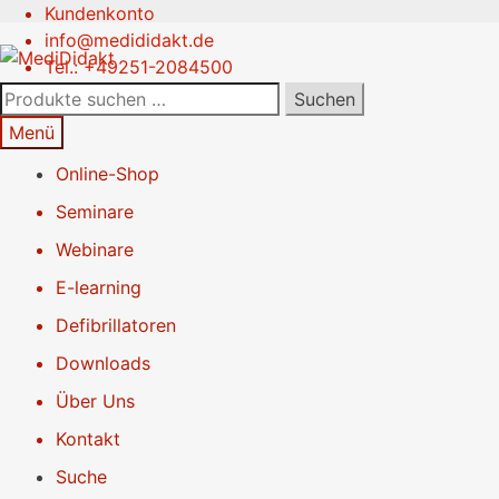
Kundenkonto
Zur
Springe
info@medididakt.de
Navigation
zum
Tel.: +49251-2084500
springen
Inhalt
Suchen
Suchen
nach:
Menü
Online-Shop
Seminare
Webinare
E-learning
Defibrillatoren
Downloads
Über Uns
Kontakt
Suche