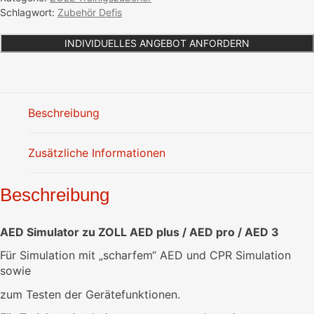
plus
Schlagwort:
Zubehör Defis
/
AED
INDIVIDUELLES ANGEBOT ANFORDERN
pro
/
AED
3
Beschreibung
Menge
Zusätzliche Informationen
Beschreibung
AED Simulator zu ZOLL AED plus / AED pro / AED 3
Für Simulation mit „scharfem“ AED und CPR Simulation
sowie
zum Testen der Gerätefunktionen.