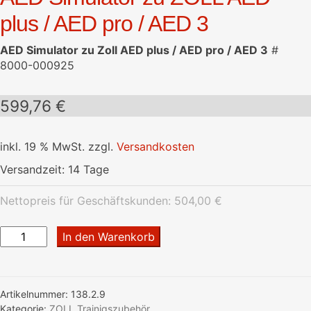
plus / AED pro / AED 3
AED Simulator zu Zoll AED plus / AED pro / AED 3
#
8000-000925
599,76
€
inkl. 19 % MwSt.
zzgl.
Versandkosten
Versandzeit:
14 Tage
Nettopreis für Geschäftskunden:
504,00
€
AED
In den Warenkorb
Simulator
zu
ZOLL
Artikelnummer:
138.2.9
AED
Kategorie:
ZOLL Trainigszubehör