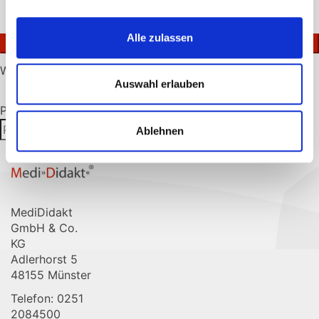
lasse
Ich akzeptiere die
Datenschutzerklärung
.
dieses
Alle zulassen
Feld
leer.
Warenkorb
Auswahl erlauben
Es befinden sich keine Produkte im Warenkorb.
Produktsuche
Ablehnen
Suchen
Suchen
nach:
MediDidakt
GmbH & Co.
KG
Adlerhorst 5
48155 Münster
Telefon: 0251