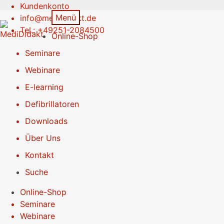
Kundenkonto
Zur
Springe
Menü
info@medididakt.de
Navigation
zum
Tel.: +49251-2084500
Online-Shop
springen
Inhalt
Seminare
Webinare
E-learning
Defibrillatoren
Downloads
Über Uns
Kontakt
Suche
Online-Shop
Seminare
Webinare