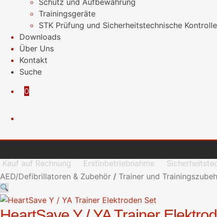
Schutz und Aufbewahrung
Trainingsgeräte
STK Prüfung und Sicherheitstechnische Kontrolle
Downloads
Über Uns
Kontakt
Suche
0
Es befinden sich keine Produkte im Warenkorb.
Kauf auf Rechnung
Erstinbetriebnahme
Sicherheitste
AED/Defibrillatoren & Zubehör
/
Trainer und Trainingszube
HeartSave Y / YA Trainer Elektro