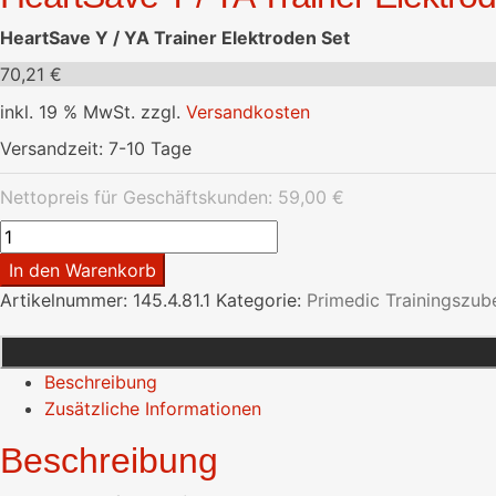
HeartSave Y / YA Trainer Elektroden Set
70,21
€
inkl. 19 % MwSt.
zzgl.
Versandkosten
Versandzeit:
7-10 Tage
Nettopreis für Geschäftskunden:
59,00
€
HeartSave
Y
In den Warenkorb
/
Artikelnummer:
145.4.81.1
Kategorie:
Primedic Trainingszub
YA
Trainer
Elektroden
Beschreibung
Set
Zusätzliche Informationen
Menge
Beschreibung
HeartSave Y / YA Trainer Elektroden Set