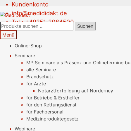
Kundenkonto
Zur
Springe
info@medididakt.de
Navigation
zum
Tel.: +49251-2084500
springen
Inhalt
Suchen
Suchen
nach:
Menü
Online-Shop
Seminare
MP Seminare als Präsenz und Onlinetermine b
alle Seminare
Brandschutz
für Ärzte
Notarztfortbildung auf Norderney
für Betriebe & Ersthelfer
für den Rettungsdienst
für Fachpersonal
Medizinproduktegesetz
Webinare