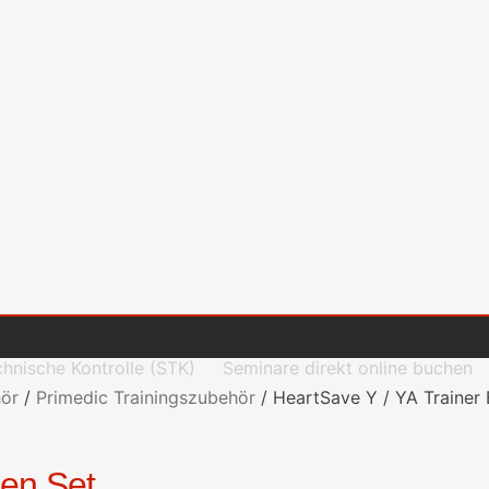
chnische Kontrolle (STK)
Seminare direkt online buchen
hör
/
Primedic Trainingszubehör
/
HeartSave Y / YA Trainer 
den Set