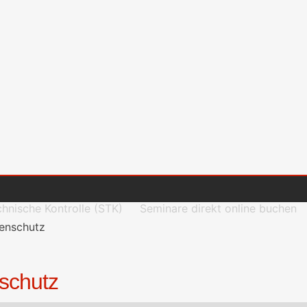
chnische Kontrolle (STK)
Seminare direkt online buchen
genschutz
nschutz