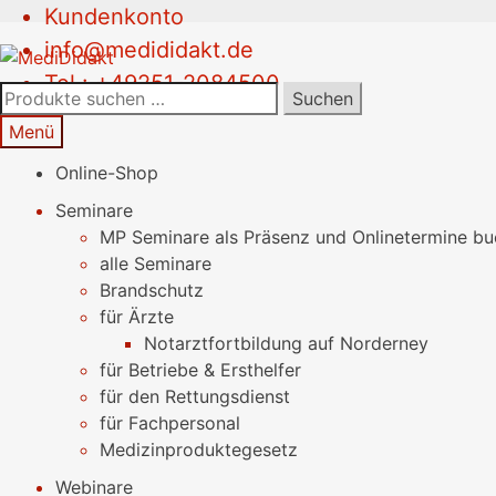
Kundenkonto
Zur
Springe
info@medididakt.de
Navigation
zum
Tel.: +49251-2084500
springen
Inhalt
Suchen
Suchen
nach:
Menü
Online-Shop
Seminare
MP Seminare als Präsenz und Onlinetermine b
alle Seminare
Brandschutz
für Ärzte
Notarztfortbildung auf Norderney
für Betriebe & Ersthelfer
für den Rettungsdienst
für Fachpersonal
Medizinproduktegesetz
Webinare