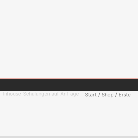
Inhouse-Schulungen auf Anfrage
Start
/
Shop
/
Erste