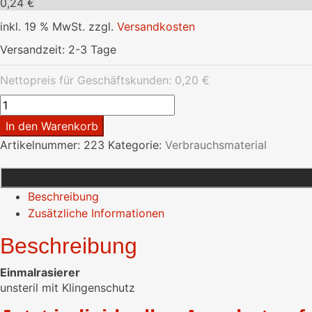
0,24
€
inkl. 19 % MwSt.
zzgl.
Versandkosten
Versandzeit:
2-3 Tage
Nettopreis für Geschäftskunden:
0,20
€
Einmalrasiererunsteril
mit
In den Warenkorb
Klingenschutz
Artikelnummer:
223
Kategorie:
Verbrauchsmaterial
Menge
Beschreibung
Zusätzliche Informationen
Beschreibung
Einmalrasierer
unsteril mit Klingenschutz