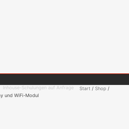
Inhouse-Schulungen auf Anfrage
Start
/
Shop
/
lay und WiFi-Modul