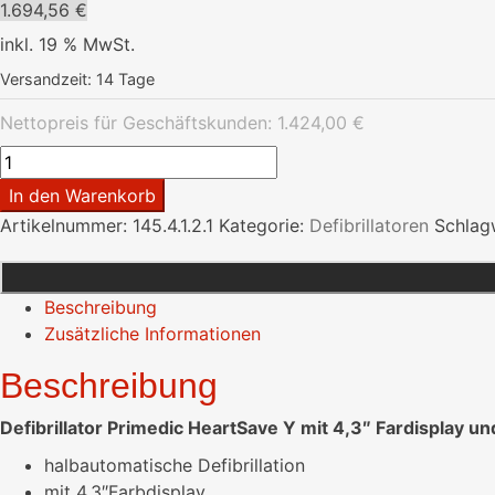
1.694,56
€
inkl. 19 % MwSt.
Versandzeit:
14 Tage
Nettopreis für Geschäftskunden:
1.424,00
€
Defibrillator
Primedic
In den Warenkorb
HeartSave
Artikelnummer:
145.4.1.2.1
Kategorie:
Defibrillatoren
Schlag
Y
halbautomatisch
mit
Beschreibung
4,3"
Zusätzliche Informationen
Fardisplay
und
Beschreibung
WiFi-
Modul
Defibrillator Primedic HeartSave Y mit 4,3″ Fardisplay u
Menge
halbautomatische Defibrillation
mit 4,3″Farbdisplay