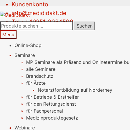
Kundenkonto
Zur
Springe
info@medididakt.de
Navigation
zum
Tel.: +49251-2084500
springen
Inhalt
Suchen
Suchen
nach:
Menü
Online-Shop
Seminare
MP Seminare als Präsenz und Onlinetermine b
alle Seminare
Brandschutz
für Ärzte
Notarztfortbildung auf Norderney
für Betriebe & Ersthelfer
für den Rettungsdienst
für Fachpersonal
Medizinproduktegesetz
Webinare