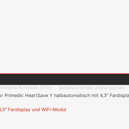
chnische Kontrolle (STK)
Seminare direkt online buchen
tor Primedic HeartSave Y halbautomatisch mit 4,3″ Fardisp