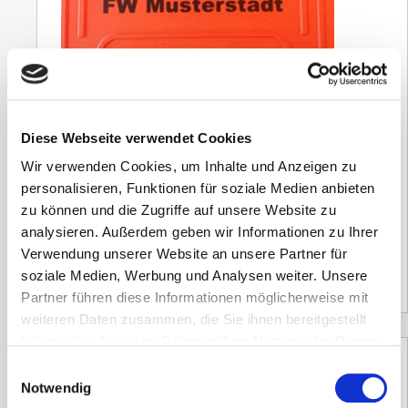
Notfallkofferset First Responder
Diese Webseite verwendet Cookies
Wir verwenden Cookies, um Inhalte und Anzeigen zu
380,80
€
personalisieren, Funktionen für soziale Medien anbieten
inkl. 19 % MwSt.
zu können und die Zugriffe auf unsere Website zu
Versandzeit:
10 Tage
analysieren. Außerdem geben wir Informationen zu Ihrer
Verwendung unserer Website an unsere Partner für
320,00
€
(Netto)
soziale Medien, Werbung und Analysen weiter. Unsere
Partner führen diese Informationen möglicherweise mit
weiteren Daten zusammen, die Sie ihnen bereitgestellt
haben oder die sie im Rahmen Ihrer Nutzung der Dienste
gesammelt haben.
Einwilligungsauswahl
Notwendig