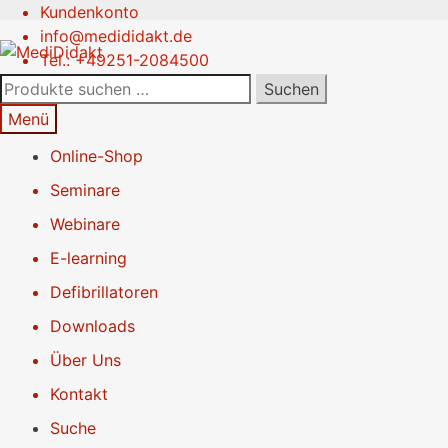
Kundenkonto
Zur
Springe
info@medididakt.de
Navigation
zum
Tel.: +49251-2084500
springen
Inhalt
Suchen
Suchen
nach:
Menü
Online-Shop
Seminare
Webinare
E-learning
Defibrillatoren
Downloads
Über Uns
Kontakt
Suche