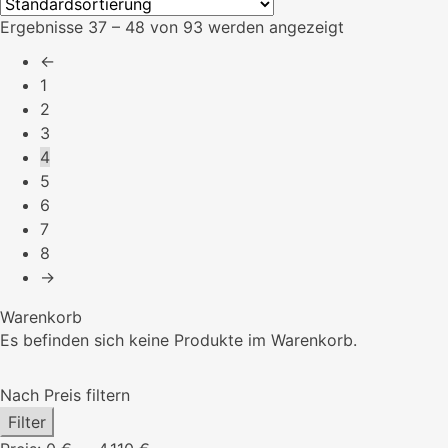
Ergebnisse 37 – 48 von 93 werden angezeigt
←
1
2
3
4
5
6
7
8
→
Warenkorb
Es befinden sich keine Produkte im Warenkorb.
Nach Preis filtern
Min.
Max.
Filter
Preis
Preis