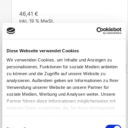
46,41
€
inkl. 19 % MwSt.
zzgl.
Versandkosten
Versandzeit:
14 Tage
Diese Webseite verwendet Cookies
39,00
€
(Netto)
Wir verwenden Cookies, um Inhalte und Anzeigen zu
personalisieren, Funktionen für soziale Medien anbieten
zu können und die Zugriffe auf unsere Website zu
analysieren. Außerdem geben wir Informationen zu Ihrer
Verwendung unserer Website an unsere Partner für
NIBP Manschette 15cm Erwachene L
soziale Medien, Werbung und Analysen weiter. Unsere
Partner führen diese Informationen möglicherweise mit
weiteren Daten zusammen, die Sie ihnen bereitgestellt
49,98
€
haben oder die sie im Rahmen Ihrer Nutzung der Dienste
inkl. 19 % MwSt.
gesammelt haben.
Einwilligungsauswahl
zzgl.
Versandkosten