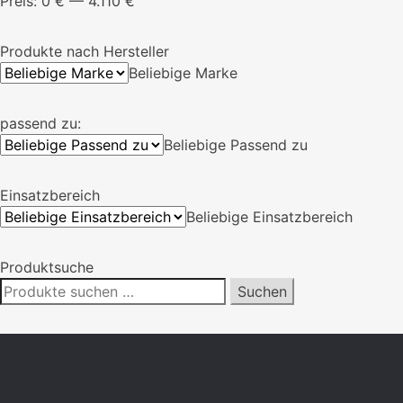
Preis:
0 €
—
4.110 €
Produkte nach Hersteller
Beliebige Marke
passend zu:
Beliebige Passend zu
Einsatzbereich
Beliebige Einsatzbereich
Produktsuche
Suchen
Suchen
nach: