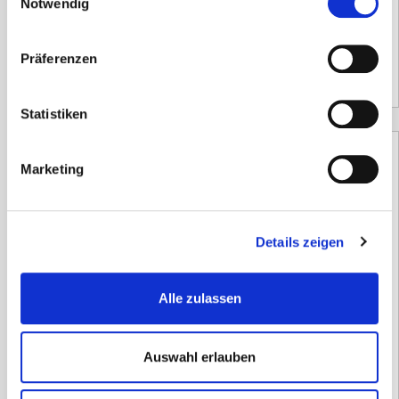
Notwendig
Versandzeit:
14 Tage
Präferenzen
42,00
€
(Netto)
Statistiken
Marketing
NIBP Manschette 19cm Erwachene XL
Details zeigen
94,01
€
inkl. 19 % MwSt.
zzgl.
Versandkosten
Alle zulassen
Versandzeit:
14 Tage
Auswahl erlauben
79,00
€
(Netto)