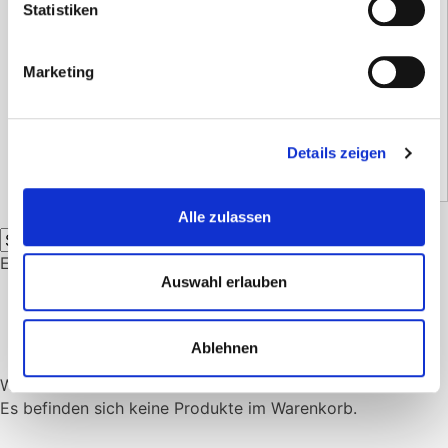
Statistiken
Wifi -Modul
1.658,86
€
Marketing
inkl. 19 % MwSt.
Versandzeit:
14 Tage
1.394,00
€
(Netto)
Details zeigen
Alle zulassen
Ergebnisse 13 – 17 von 17 werden angezeigt
Auswahl erlauben
←
1
2
Ablehnen
Warenkorb
Es befinden sich keine Produkte im Warenkorb.