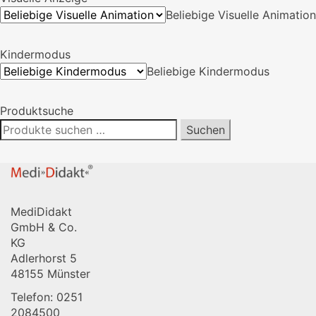
Beliebige Visuelle Animation
Kindermodus
Beliebige Kindermodus
Produktsuche
Suchen
Suchen
nach:
MediDidakt
GmbH & Co.
KG
Adlerhorst 5
48155 Münster
Telefon: 0251
2084500