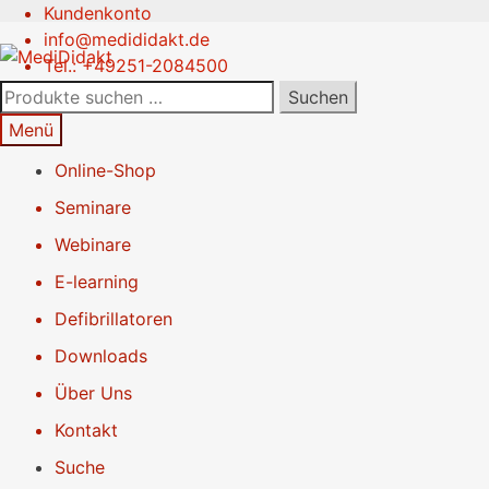
Kundenkonto
Zur
Springe
info@medididakt.de
Navigation
zum
Tel.: +49251-2084500
springen
Inhalt
Suchen
Suchen
nach:
Menü
Online-Shop
Seminare
Webinare
E-learning
Defibrillatoren
Downloads
Über Uns
Kontakt
Suche