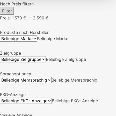
Nach Preis filtern
Min.
Max.
Filter
Preis
Preis
Preis:
1.570 €
—
2.590 €
Produkte nach Hersteller
Beliebige Marke
Zielgruppe
Beliebige Zielgruppe
Sprachoptionen
Beliebige Mehrsprachig
EKG-Anzeige
Beliebige EKG- Anzeige
Visuelle Anzeige