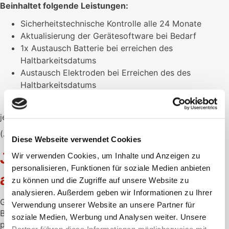
Beinhaltet folgende Leistungen:
Sicherheitstechnische Kontrolle alle 24 Monate
Aktualisierung der Gerätesoftware bei Bedarf
1x Austausch Batterie bei erreichen des
Haltbarkeitsdatums
Austausch Elektroden bei Erreichen des des
Haltbarkeitsdatums
kostenloser Rückversand des Gerätes
je Gerät
(Jahrespauschale 169€)
Diese Webseite verwendet Cookies
Jetzt individuelles Angebot
Wir verwenden Cookies, um Inhalte und Anzeigen zu
personalisieren, Funktionen für soziale Medien anbieten
anfordern
zu können und die Zugriffe auf unsere Website zu
analysieren. Außerdem geben wir Informationen zu Ihrer
Gerne unterbreiten wir Ihnen ein individuelles Angebot.
Verwendung unserer Website an unsere Partner für
Bitte hinterlassen Sie hier die gewünschte Menge und Ihre
soziale Medien, Werbung und Analysen weiter. Unsere
persönlichen Daten.