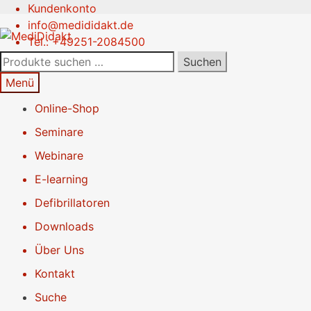
Kundenkonto
Zur
Springe
info@medididakt.de
Navigation
zum
Tel.: +49251-2084500
springen
Inhalt
Suchen
Suchen
nach:
Menü
Online-Shop
Seminare
Webinare
E-learning
Defibrillatoren
Downloads
Über Uns
Kontakt
Suche