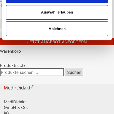
Auswahl erlauben
Bitte
Ablehnen
lasse
Ich akzeptiere die
Datenschutzerklärung
.
dieses
Feld
leer.
Warenkorb
Produktsuche
Suchen
Suchen
nach:
MediDidakt
GmbH & Co.
KG