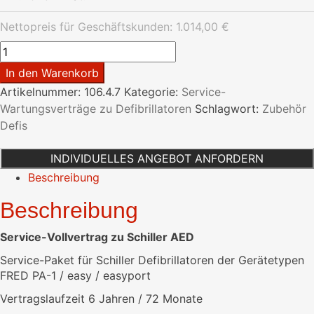
Nettopreis für Geschäftskunden:
1.014,00
€
Service-
Vollvertrag
In den Warenkorb
zu
Artikelnummer:
106.4.7
Kategorie:
Service-
Schiller
Wartungsverträge zu Defibrillatoren
Schlagwort:
Zubehör
AED
Defis
Menge
INDIVIDUELLES ANGEBOT ANFORDERN
Beschreibung
Beschreibung
Service-Vollvertrag zu Schiller AED
Service-Paket für Schiller Defibrillatoren der Gerätetypen
FRED PA-1 / easy / easyport
Vertragslaufzeit 6 Jahren / 72 Monate