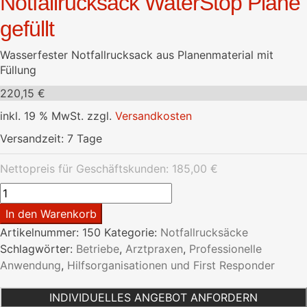
Notfallrucksack WaterStop Plane
gefüllt
Wasserfester Notfallrucksack aus Planenmaterial mit
Füllung
220,15
€
inkl. 19 % MwSt.
zzgl.
Versandkosten
Versandzeit:
7 Tage
Nettopreis für Geschäftskunden:
185,00
€
Notfallrucksack
WaterStop
In den Warenkorb
Plane
Artikelnummer:
150
Kategorie:
Notfallrucksäcke
gefüllt
Schlagwörter:
Betriebe
,
Arztpraxen
,
Professionelle
Menge
Anwendung
,
Hilfsorganisationen und First Responder
INDIVIDUELLES ANGEBOT ANFORDERN