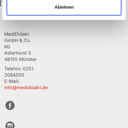
Suchen
Suchen
nach:
Ablehnen
MediDidakt
GmbH & Co.
KG
Adlerhorst 5
48155 Münster
Telefon: 0251
2084500
E-Mail:
info@medididakt.de