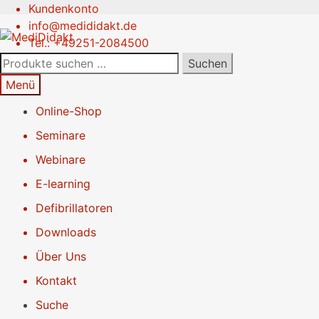
Kundenkonto
Zur
Springe
info@medididakt.de
Navigation
zum
Tel.: +49251-2084500
springen
Inhalt
Suchen
Suchen
nach:
Menü
Online-Shop
Seminare
Webinare
E-learning
Defibrillatoren
Downloads
Über Uns
Kontakt
Suche