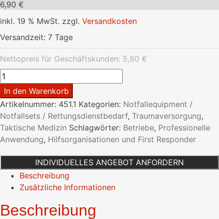
6,90
€
inkl. 19 % MwSt.
zzgl.
Versandkosten
Versandzeit:
7 Tage
Nettopreis für Geschäftskunden:
5,80
€
Emergency
Bandage
In den Warenkorb
/
Artikelnummer:
451.1
Kategorien:
Notfallequipment /
Notfall
Notfallsets / Rettungsdienstbedarf
,
Traumaversorgung
,
Bandage
Taktische Medizin
Schlagwörter:
Betriebe
,
Professionelle
Zivil
Anwendung
,
Hilfsorganisationen und First Responder
Menge
INDIVIDUELLES ANGEBOT ANFORDERN
Beschreibung
Zusätzliche Informationen
Beschreibung