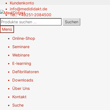
Kundenkonto
Zur
Springe
info@medididakt.de
Navigation
zum
Tel.: +49251-2084500
springen
Inhalt
Suchen
Suchen
nach:
Menü
Online-Shop
Seminare
Webinare
E-learning
Defibrillatoren
Downloads
Über Uns
Kontakt
Suche