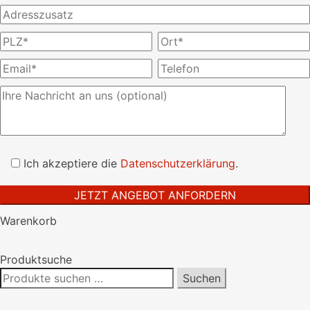
Bitte
lasse
Ich akzeptiere die
Datenschutzerklärung
.
dieses
Feld
leer.
Warenkorb
Produktsuche
Suchen
Suchen
nach: