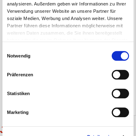
analysieren. Außerdem geben wir Informationen zu Ihrer
Verwendung unserer Website an unsere Partner für
soziale Medien, Werbung und Analysen weiter. Unsere
Partner führen diese Informationen möglicherweise mit
weiteren Daten zusammen, die Sie ihnen bereitgestellt
Komprimierte Gaze
haben oder die sie im Rahmen Ihrer Nutzung der Dienste
gesammelt haben.
Einwilligungsauswahl
Notwendig
2,98
€
inkl. 19 % MwSt.
Präferenzen
zzgl.
Versandkosten
Versandzeit:
7 Tage
Statistiken
2,50
€
(Netto)
Marketing
Jetzt individuelles Angebot