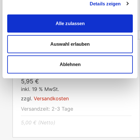
Versandzeit:
2-3 Tage
Details zeigen
2,94
€
(Netto)
Alle zulassen
Auswahl erlauben
Stethoskop Doppelkopf
Ablehnen
5,95
€
inkl. 19 % MwSt.
zzgl.
Versandkosten
Versandzeit:
2-3 Tage
5,00
€
(Netto)