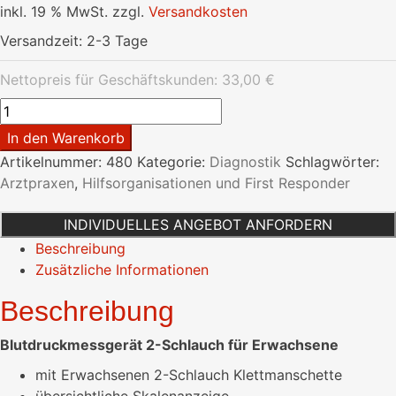
inkl. 19 % MwSt.
zzgl.
Versandkosten
Versandzeit:
2-3 Tage
Nettopreis für Geschäftskunden:
33,00
€
Blutdruckmessgerät
2-
In den Warenkorb
Schlauch
Artikelnummer:
480
Kategorie:
Diagnostik
Schlagwörter:
Erwachsene
Arztpraxen
,
Hilfsorganisationen und First Responder
Menge
INDIVIDUELLES ANGEBOT ANFORDERN
Beschreibung
Zusätzliche Informationen
Beschreibung
Blutdruckmessgerät 2-Schlauch für Erwachsene
mit Erwachsenen 2-Schlauch Klettmanschette