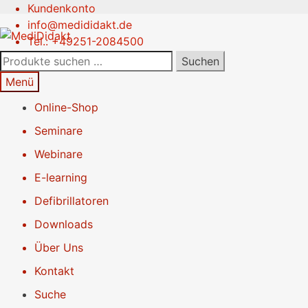
Kundenkonto
Zur
Springe
info@medididakt.de
Navigation
zum
Tel.: +49251-2084500
springen
Inhalt
Suchen
Suchen
nach:
Menü
Online-Shop
Seminare
Webinare
E-learning
Defibrillatoren
Downloads
Über Uns
Kontakt
Suche