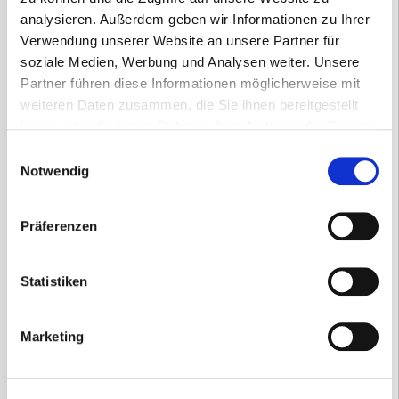
analysieren. Außerdem geben wir Informationen zu Ihrer
Verwendung unserer Website an unsere Partner für
soziale Medien, Werbung und Analysen weiter. Unsere
Partner führen diese Informationen möglicherweise mit
weiteren Daten zusammen, die Sie ihnen bereitgestellt
haben oder die sie im Rahmen Ihrer Nutzung der Dienste
gesammelt haben.
Einwilligungsauswahl
Notwendig
Präferenzen
Notfallbeatmungstuch im
Statistiken
Schlüsselanhänger „Lebensretter“
3,50
€
Marketing
inkl. 19 % MwSt.
zzgl.
Versandkosten