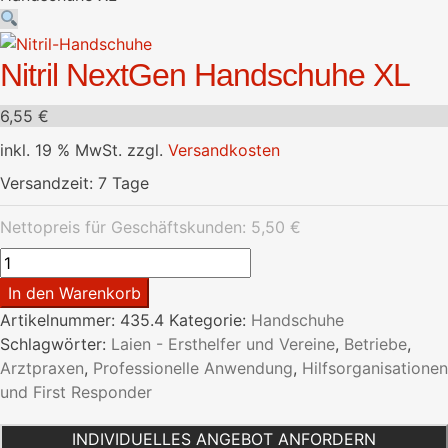
Nitril NextGen Handschuhe XL
6,55
€
inkl. 19 % MwSt.
zzgl.
Versandkosten
Versandzeit:
7 Tage
Nettopreis für Geschäftskunden:
5,50
€
Nitril
NextGen
In den Warenkorb
Handschuhe
Artikelnummer:
435.4
Kategorie:
Handschuhe
XL
Schlagwörter:
Laien - Ersthelfer und Vereine
,
Betriebe
,
Menge
Arztpraxen
,
Professionelle Anwendung
,
Hilfsorganisationen
und First Responder
INDIVIDUELLES ANGEBOT ANFORDERN