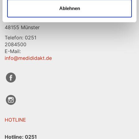
MediDidakt
GmbH & Co.
Ablehnen
KG
Adlerhorst 5
48155 Münster
Telefon: 0251
2084500
E-Mail:
info@medididakt.de
HOTLINE
Hotline:
0251