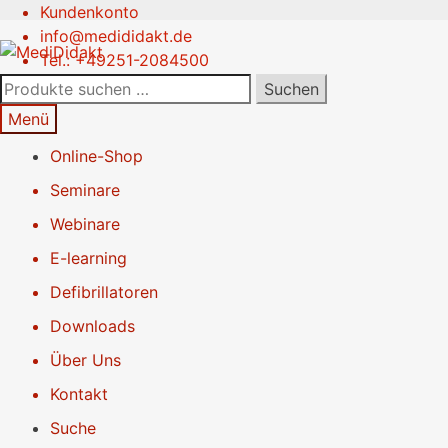
Kundenkonto
Zur
Springe
info@medididakt.de
Navigation
zum
Tel.: +49251-2084500
springen
Inhalt
Suchen
Suchen
nach:
Menü
Online-Shop
Seminare
Webinare
E-learning
Defibrillatoren
Downloads
Über Uns
Kontakt
Suche