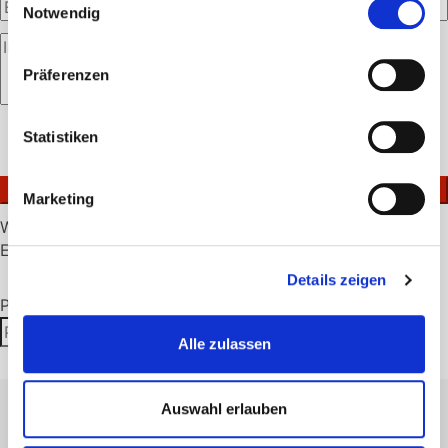
Notwendig
Präferenzen
Bitte
Statistiken
lasse
Ich akzeptiere die
Datenschutzerklärung
.
dieses
Feld
Marketing
leer.
Warenkorb
Es befinden sich keine Produkte im Warenkorb.
Details zeigen
Produktsuche
Suchen
Suchen
Alle zulassen
nach:
Auswahl erlauben