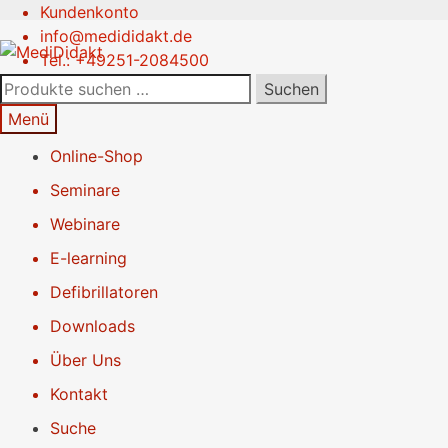
Kundenkonto
Zur
Springe
info@medididakt.de
Navigation
zum
Tel.: +49251-2084500
springen
Inhalt
Suchen
Suchen
nach:
Menü
Online-Shop
Seminare
Webinare
E-learning
Defibrillatoren
Downloads
Über Uns
Kontakt
Suche