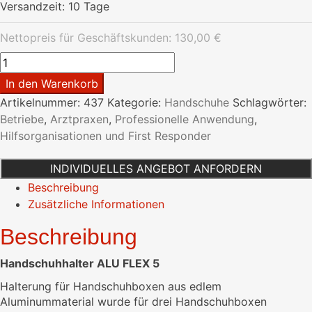
Versandzeit:
10 Tage
Nettopreis für Geschäftskunden:
130,00
€
Handschuhhalter
ALU
In den Warenkorb
FLEX
Artikelnummer:
437
Kategorie:
Handschuhe
Schlagwörter:
5
Betriebe
,
Arztpraxen
,
Professionelle Anwendung
,
Menge
Hilfsorganisationen und First Responder
INDIVIDUELLES ANGEBOT ANFORDERN
Beschreibung
Zusätzliche Informationen
Beschreibung
Handschuhhalter ALU FLEX 5
Halterung für Handschuhboxen aus edlem
Aluminummaterial wurde für drei Handschuhboxen