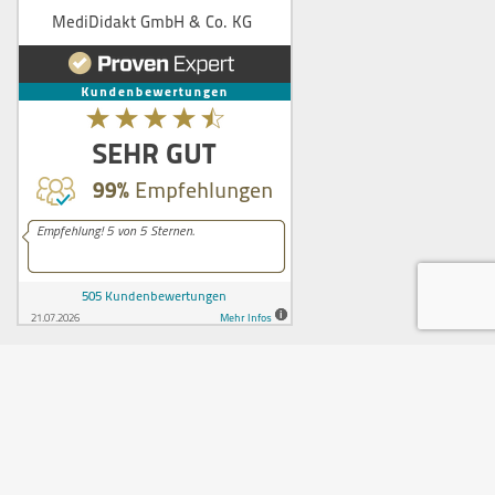
© 2026 MediDidakt
Impressum
AGB
Datenschutz
Widerruf
Vertrag widerrufen
Batterientsorgung