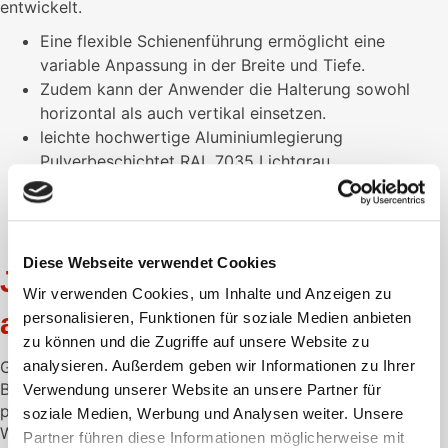
entwickelt.
Eine flexible Schienenführung ermöglicht eine
variable Anpassung in der Breite und Tiefe.
Zudem kann der Anwender die Halterung sowohl
horizontal als auch vertikal einsetzen.
leichte hochwertige Aluminiumlegierung
Pulverbeschichtet RAL 7035 Lichtgrau
Abmessungen: 690 x 265 x 125 mm (HxBxT)
auch für Standard Boxen und für kleine Boxen (110 x
70 x 250) geeignet
Diese Webseite verwendet Cookies
Jetzt individuelles Angebot
Wir verwenden Cookies, um Inhalte und Anzeigen zu
anfordern
personalisieren, Funktionen für soziale Medien anbieten
zu können und die Zugriffe auf unsere Website zu
Gerne unterbreiten wir Ihnen ein individuelles Angebot.
analysieren. Außerdem geben wir Informationen zu Ihrer
Bitte hinterlassen Sie hier die gewünschte Menge und Ihre
Verwendung unserer Website an unsere Partner für
persönlichen Daten.
soziale Medien, Werbung und Analysen weiter. Unsere
Wir melden uns dann schnellstmöglich bei Ihnen.
Partner führen diese Informationen möglicherweise mit