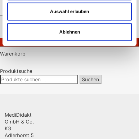
Auswahl erlauben
Bitte
lasse
Ich akzeptiere die
Datenschutzerklärung
.
Ablehnen
dieses
Feld
leer.
Warenkorb
Produktsuche
Suchen
Suchen
nach:
MediDidakt
GmbH & Co.
KG
Adlerhorst 5