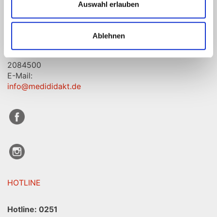
Auswahl erlauben
GmbH & Co.
KG
Adlerhorst 5
Ablehnen
48155 Münster
Telefon: 0251
2084500
E-Mail:
info@medididakt.de
HOTLINE
Hotline:
0251