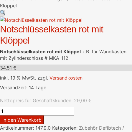
Klöppel
Notschlüsselkasten rot mit
Klöppel
Notschlüsselkasten rot mit Klöppel
z.B. für Wandkästen
mit Zylinderschloss # MKA-112
34,51
€
inkl. 19 % MwSt.
zzgl.
Versandkosten
Versandzeit:
14 Tage
Nettopreis für Geschäftskunden:
29,00
€
Notschlüsselkasten
rot
In den Warenkorb
mit
Artikelnummer:
147.9.0
Kategorien:
Zubehör Defibtech /
Klöppel