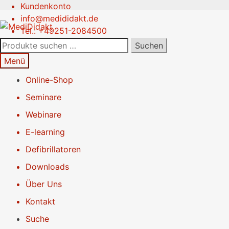
Kundenkonto
Zur
Springe
info@medididakt.de
Navigation
zum
Tel.: +49251-2084500
springen
Inhalt
Suchen
Suchen
nach:
Menü
Online-Shop
Seminare
Webinare
E-learning
Defibrillatoren
Downloads
Über Uns
Kontakt
Suche