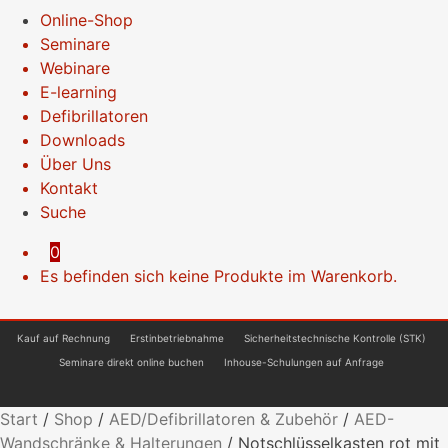
Online-Shop
Seminare
Webinare
E-learning
Defibrillatoren
Downloads
Über Uns
Kontakt
Suche
0
Es befinden sich keine Produkte im Warenkorb.
Kauf auf Rechnung
Erstinbetriebnahme
Sicherheitstechnische Kontrolle (STK)
Seminare direkt online buchen
Inhouse-Schulungen auf Anfrage
Start
/
Shop
/
AED/Defibrillatoren & Zubehör
/
AED-
Wandschränke & Halterungen
/
Notschlüsselkasten rot mit