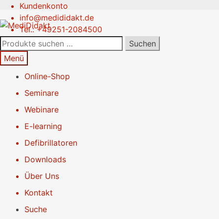
Kundenkonto
Zur
Springe
info@medididakt.de
Navigation
zum
Tel.: +49251-2084500
springen
Inhalt
Suchen
Suchen
nach:
Menü
Online-Shop
Seminare
Webinare
E-learning
Defibrillatoren
Downloads
Über Uns
Kontakt
Suche