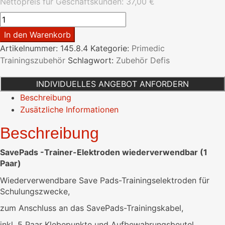
Nettopreis für Geschäftskunden:
37,00
€
SavePads
-
In den Warenkorb
Trainer-
Artikelnummer:
145.8.4
Kategorie:
Primedic
Elektroden
Trainingszubehör
Schlagwort:
Zubehör Defis
wiederverwendbar
(1
INDIVIDUELLES ANGEBOT ANFORDERN
Paar)
Beschreibung
Menge
Zusätzliche Informationen
Beschreibung
SavePads -Trainer-Elektroden wiederverwendbar (1
Paar)
Wiederverwendbare Save Pads-Trainingselektroden für
Schulungszwecke,
zum Anschluss an das SavePads-Trainingskabel,
inkl. 5 Paar Klebepunkte und Aufbewahrungsbeutel