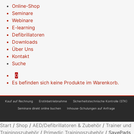
Online-Shop
Seminare
Webinare
E-learning
Defibrillatoren
Downloads
Über Uns
Kontakt
Suche
0
Es befinden sich keine Produkte im Warenkorb.
Kauf auf Rechnung
Erstinbetriebnahme
Sicherheitstechnische Kontrolle (STK)
Seminare direkt online buchen
Inhouse-Schulungen auf Anfrage
Start
/
Shop
/
AED/Defibrillatoren & Zubehör
/
Trainer und
Trainingszubehör
/
Primedic Trainingszubehör
/
SavePads