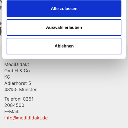
Warenkorb
Es befinden sich keine Produkte im Warenkorb.
Alle zulassen
Produktsuche
Auswahl erlauben
Suchen
Suchen
nach:
Ablehnen
MediDidakt
GmbH & Co.
KG
Adlerhorst 5
48155 Münster
Telefon: 0251
2084500
E-Mail:
info@medididakt.de