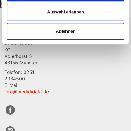
Suchen
Suchen
nach:
Auswahl erlauben
Ablehnen
MediDidakt
GmbH & Co.
KG
Adlerhorst 5
48155 Münster
Telefon: 0251
2084500
E-Mail:
info@medididakt.de