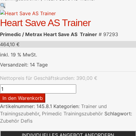
Heart Save AS Trainer
Primedic / Metrax Heart Save AS Trainer
# 97293
464,10
€
inkl. 19 % MwSt.
Versandzeit:
14 Tage
Nettopreis für Geschäftskunden:
390,00
€
Heart
Save
In den Warenkorb
AS
Artikelnummer:
145.8.1
Kategorien:
Trainer und
Trainer
Trainingszubehör
,
Primedic Trainingszubehör
Schlagwort:
Menge
Zubehör Defis
INDIVIDUELLES ANGEBOT ANFORDERN