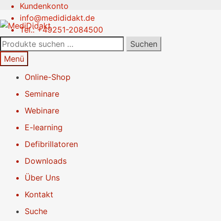
Kundenkonto
Zur
Springe
info@medididakt.de
Navigation
zum
Tel.: +49251-2084500
springen
Inhalt
Suchen
Suchen
nach:
Menü
Online-Shop
Seminare
Webinare
E-learning
Defibrillatoren
Downloads
Über Uns
Kontakt
Suche