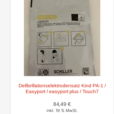
Defibrillationselektrodensatz Kind PA-1 /
Easyport / easyport plus / Touch7
84,49
€
inkl. 19 % MwSt.