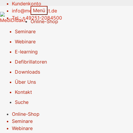
Kundenkonto
Zur
Springe
Menü
info@medididakt.de
Navigation
zum
Tel.: +49251-2084500
Online-Shop
springen
Inhalt
Seminare
Webinare
E-learning
Defibrillatoren
Downloads
Über Uns
Kontakt
Suche
Online-Shop
Seminare
Webinare