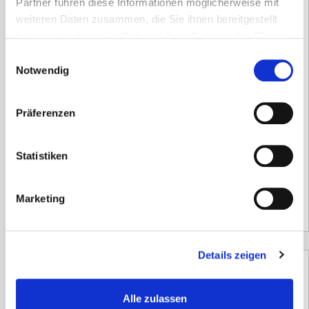
Partner führen diese Informationen möglicherweise mit
weiteren Daten zusammen, die Sie ihnen bereitgestellt
haben oder die sie im Rahmen Ihrer Nutzung der Dienste
gesammelt haben.
AED-Wandkasten Metall, grün mit Alarm
Einwilligungsauswahl
Notwendig
166,60
€
Präferenzen
inkl. 19 % MwSt.
zzgl.
Versandkosten
Statistiken
Versandzeit:
10 Tage
140,00
€
(Netto)
Marketing
Details zeigen
Alle zulassen