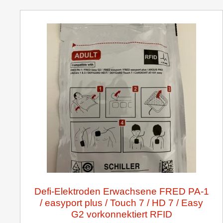
Defi-Elektroden Erwachsene FRED PA-1
/ easyport plus / Touch 7 / HD 7 / Easy
G2 vorkonnektiert RFID