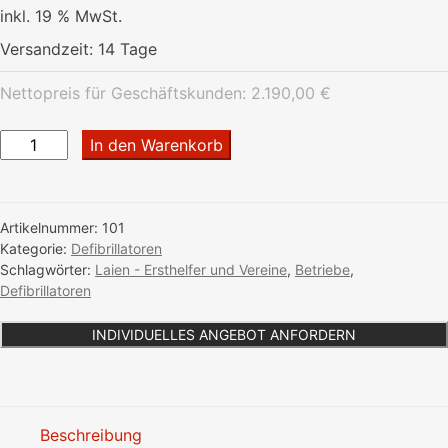
inkl. 19 % MwSt.
Versandzeit:
14 Tage
Nettopreis für Geschäftskunden:
2.190,00
€
Defibrillator
In den Warenkorb
FRED
Easy
G2
Artikelnummer:
101
vollautomatisch
Kategorie:
Defibrillatoren
Menge
Schlagwörter:
Laien - Ersthelfer und Vereine
,
Betriebe
,
Defibrillatoren
INDIVIDUELLES ANGEBOT ANFORDERN
Beschreibung