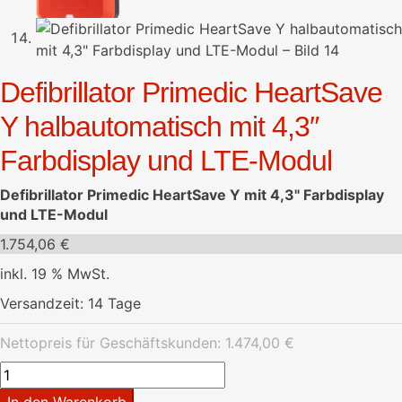
Defibrillator Primedic HeartSave
Y halbautomatisch mit 4,3″
Farbdisplay und LTE-Modul
Defibrillator Primedic HeartSave Y mit 4,3" Farbdisplay
und LTE-Modul
1.754,06
€
inkl. 19 % MwSt.
Versandzeit:
14 Tage
Nettopreis für Geschäftskunden:
1.474,00
€
Defibrillator
Primedic