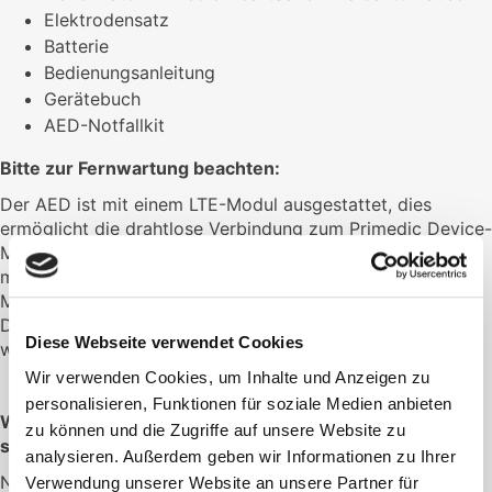
Elektrodensatz
Batterie
Bedienungsanleitung
Gerätebuch
AED-Notfallkit
Bitte zur Fernwartung beachten:
Der AED ist mit einem LTE-Modul ausgestattet, dies
ermöglicht die drahtlose Verbindung zum Primedic Device-
Management-Tool myPRIMEDIC Connect. Für die Nutzung
muss am Installationsort des Defibrillators eine
Mobilfunkverbindung verfügbar sein, sowie ein passendes
Datenübertragungspaket (siehe IOT Artikel) gebucht
Diese Webseite verwendet Cookies
werden.
Wir verwenden Cookies, um Inhalte und Anzeigen zu
personalisieren, Funktionen für soziale Medien anbieten
Was Sie bei dem Kauf eines Defibrillators beachten
zu können und die Zugriffe auf unsere Website zu
sollten:
analysieren. Außerdem geben wir Informationen zu Ihrer
Nach den gesetzlichen Bestimmungen der
Verwendung unserer Website an unsere Partner für