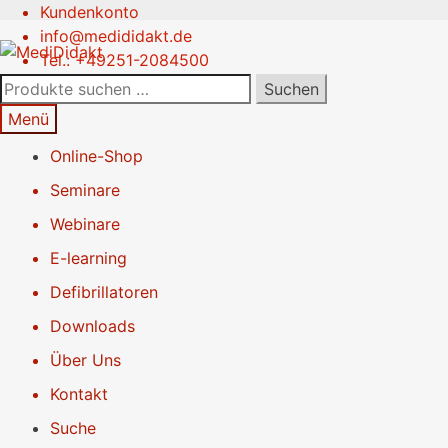
Kundenkonto
Zur
Springe
info@medididakt.de
Navigation
zum
Tel.: +49251-2084500
springen
Inhalt
Suchen
Suchen
nach:
Menü
Online-Shop
Seminare
Webinare
E-learning
Defibrillatoren
Downloads
Über Uns
Kontakt
Suche