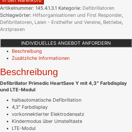
In den Warenkorb
HeartSave
Artikelnummer:
145.4.1.3.1
Kategorie:
Defibrillatoren
Y
Schlagwörter:
Hilfsorganisationen und First Responder
,
halbautomatisch
Defibrillatoren
,
Laien - Ersthelfer und Vereine
,
Betriebe
,
mit
Arztpraxen
4,3"
Farbdisplay
INDIVIDUELLES ANGEBOT ANFORDERN
und
Beschreibung
LTE-
Zusätzliche Informationen
Modul
Menge
Beschreibung
Defibrillator Primedic HeartSave Y mit 4,3″ Farbdisplay
und LTE-Modul
halbautomatische Defibrillation
4,3″ Farbdisplay
vorkonnektierter Elektrodensatz
Kindermodus über Umstelltaste
LTE-Modul