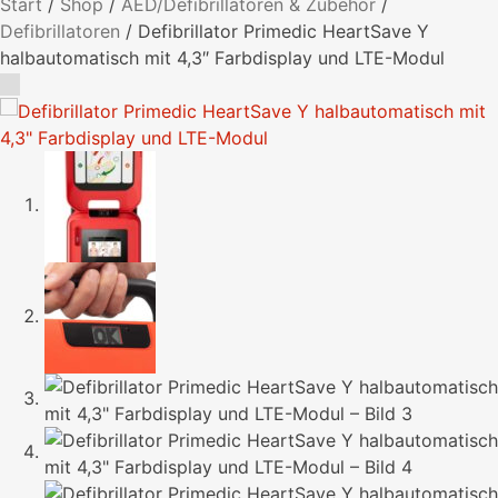
Start
/
Shop
/
AED/Defibrillatoren & Zubehör
/
Defibrillatoren
/
Defibrillator Primedic HeartSave Y
halbautomatisch mit 4,3″ Farbdisplay und LTE-Modul