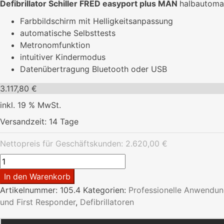
Defibrillator Schiller FRED easyport plus MAN
halbautoma
Farbbildschirm mit Helligkeitsanpassung
automatische Selbsttests
Metronomfunktion
intuitiver Kindermodus
Datenübertragung Bluetooth oder USB
3.117,80
€
inkl. 19 % MwSt.
Versandzeit:
14 Tage
Nettopreis für Geschäftskunden:
2.620,00
€
Defibrillator
FRED
In den Warenkorb
easyport
Artikelnummer:
105.4
Kategorien:
Professionelle Anwendun
plus
und First Responder
,
Defibrillatoren
MAN
Menge