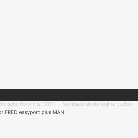
chnische Kontrolle (STK)
Seminare direkt online buchen
ator FRED easyport plus MAN