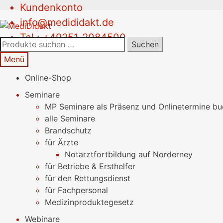
Kundenkonto
Zur
Springe
info@medididakt.de
Navigation
zum
Tel.: +49251-2084500
springen
Inhalt
Suchen
Suchen
nach:
Menü
Online-Shop
Seminare
MP Seminare als Präsenz und Onlinetermine b
alle Seminare
Brandschutz
für Ärzte
Notarztfortbildung auf Norderney
für Betriebe & Ersthelfer
für den Rettungsdienst
für Fachpersonal
Medizinproduktegesetz
Webinare