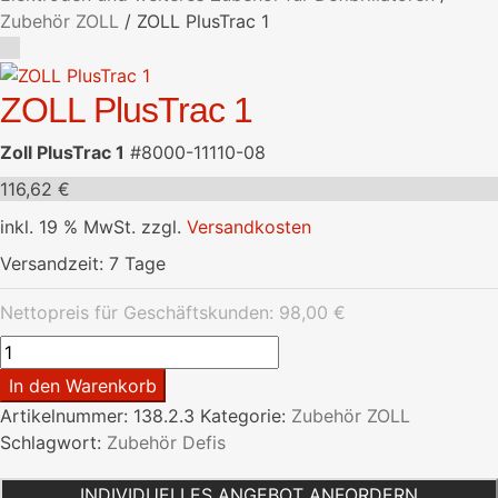
Zubehör ZOLL
/
ZOLL PlusTrac 1
ZOLL PlusTrac 1
Zoll PlusTrac 1
#8000-11110-08
116,62
€
inkl. 19 % MwSt.
zzgl.
Versandkosten
Versandzeit:
7 Tage
Nettopreis für Geschäftskunden:
98,00
€
ZOLL
PlusTrac
In den Warenkorb
1
Artikelnummer:
138.2.3
Kategorie:
Zubehör ZOLL
Menge
Schlagwort:
Zubehör Defis
INDIVIDUELLES ANGEBOT ANFORDERN