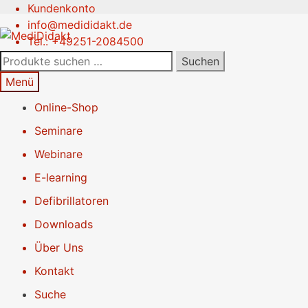
Kundenkonto
Zur
Springe
info@medididakt.de
Navigation
zum
Tel.: +49251-2084500
springen
Inhalt
Suchen
Suchen
nach:
Menü
Online-Shop
Seminare
Webinare
E-learning
Defibrillatoren
Downloads
Über Uns
Kontakt
Suche