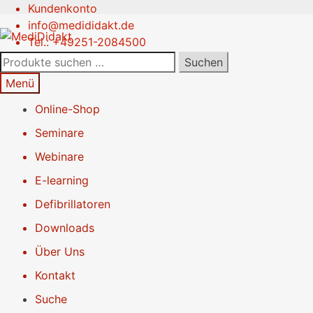
Kundenkonto
Zur
Springe
info@medididakt.de
Navigation
zum
Tel.: +49251-2084500
springen
Inhalt
Suchen
Suchen
nach:
Menü
Online-Shop
Seminare
Webinare
E-learning
Defibrillatoren
Downloads
Über Uns
Kontakt
Suche