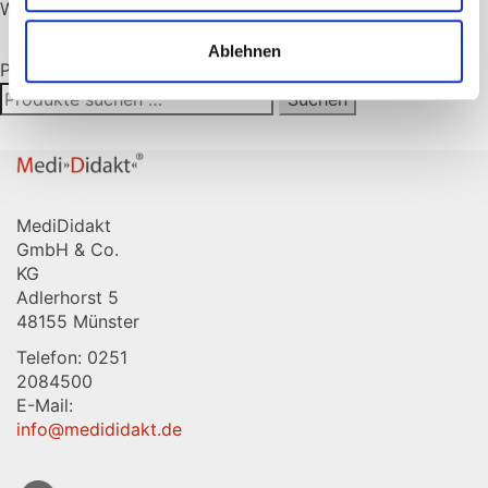
Warenkorb
Ablehnen
Produktsuche
Suchen
Suchen
nach:
MediDidakt
GmbH & Co.
KG
Adlerhorst 5
48155 Münster
Telefon: 0251
2084500
E-Mail:
info@medididakt.de