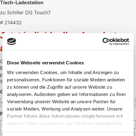
Tisch-Ladestation
zu Schiller DG Touch7
# 214432
Jetzt individuelles Angebot
anfordern
Gerne unterbreiten wir Ihnen ein individuelles Angebot.
Diese Webseite verwendet Cookies
Bitte hinterlassen Sie hier die gewünschte Menge und Ihre
Wir verwenden Cookies, um Inhalte und Anzeigen zu
persönlichen Daten.
personalisieren, Funktionen für soziale Medien anbieten
Wir melden uns dann schnellstmöglich bei Ihnen.
zu können und die Zugriffe auf unsere Website zu
GEWÜNSCHTE MENGE:
analysieren. Außerdem geben wir Informationen zu Ihrer
Verwendung unserer Website an unsere Partner für
soziale Medien, Werbung und Analysen weiter. Unsere
PERSÖNLICHE ANGABEN:
Partner führen diese Informationen möglicherweise mit
weiteren Daten zusammen, die Sie ihnen bereitgestellt
haben oder die sie im Rahmen Ihrer Nutzung der Dienste