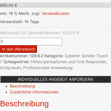
660,45
€
inkl. 19 % MwSt.
zzgl.
Versandkosten
Versandzeit:
14 Tage
Nettopreis für Geschäftskunden:
555,00
€
Tisch-
Ladestation
In den Warenkorb
zu
Artikelnummer:
129.6.2
Kategorie:
Zubehör Schiller Touch
DG
7
Schlagwörter:
Hilfsorganisationen und First Responder
,
Touch7
Arztpraxen
,
Professionelle Anwendung
Menge
INDIVIDUELLES ANGEBOT ANFORDERN
Beschreibung
Zusätzliche Informationen
Beschreibung