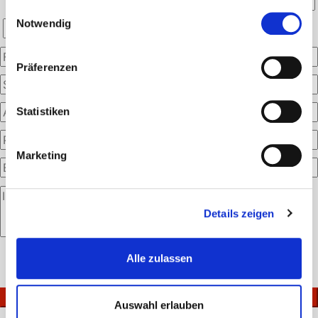
gesammelt haben.
Einwilligungsauswahl
Notwendig
Präferenzen
Statistiken
Marketing
Details zeigen
Bitte
Alle zulassen
lasse
Ich akzeptiere die
Datenschutzerklärung
.
dieses
Feld
Auswahl erlauben
leer.