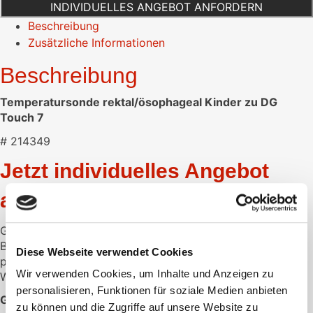
INDIVIDUELLES ANGEBOT ANFORDERN
Touch
Beschreibung
7
Zusätzliche Informationen
Menge
Beschreibung
Temperatursonde rektal/ösophageal Kinder zu DG
Touch 7
# 214349
Jetzt individuelles Angebot
anfordern
Gerne unterbreiten wir Ihnen ein individuelles Angebot.
Bitte hinterlassen Sie hier die gewünschte Menge und Ihre
Diese Webseite verwendet Cookies
persönlichen Daten.
Wir verwenden Cookies, um Inhalte und Anzeigen zu
Wir melden uns dann schnellstmöglich bei Ihnen.
personalisieren, Funktionen für soziale Medien anbieten
GEWÜNSCHTE MENGE:
zu können und die Zugriffe auf unsere Website zu