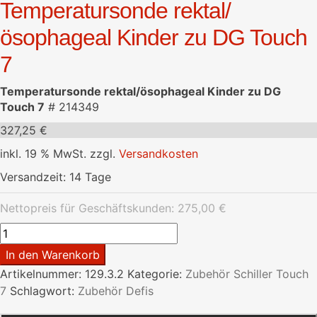
Temperatursonde rektal/
ösophageal Kinder zu DG Touch
7
Temperatursonde rektal/ösophageal Kinder zu DG
Touch 7
# 214349
327,25
€
inkl. 19 % MwSt.
zzgl.
Versandkosten
Versandzeit:
14 Tage
Nettopreis für Geschäftskunden:
275,00
€
Temperatursonde
rektal/
In den Warenkorb
ösophageal
Artikelnummer:
129.3.2
Kategorie:
Zubehör Schiller Touch
Kinder
7
Schlagwort:
Zubehör Defis
zu
DG