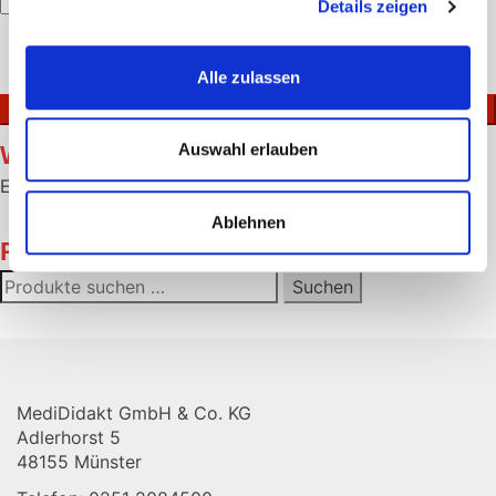
Details zeigen
Bitte
lasse
Ich akzeptiere die
Datenschutzerklärung
.
Alle zulassen
dieses
Feld
leer.
Auswahl erlauben
Warenkorb
Es befinden sich keine Produkte im Warenkorb.
Ablehnen
Produktsuche
Suchen
Suchen
nach:
MediDidakt GmbH & Co. KG
Adlerhorst 5
48155 Münster