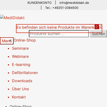
KUNDENKONTO
info@medididakt.de
Zur
Springe
Tel.: +49251-2084500
Navigation
zum
springen
Inhalt
0
Es befinden sich keine Produkte im Warenkorb.
Suchen
Suchen
nach:
Online-Shop
Menü
Seminare
Webinare
E-learning
Defibrillatoren
Downloads
Über Uns
Kontakt
Online-Shop