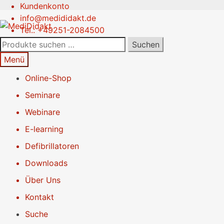
Kundenkonto
Zur
Springe
info@medididakt.de
Navigation
zum
Tel.: +49251-2084500
springen
Inhalt
Suchen
Suchen
nach:
Menü
Online-Shop
Seminare
Webinare
E-learning
Defibrillatoren
Downloads
Über Uns
Kontakt
Suche