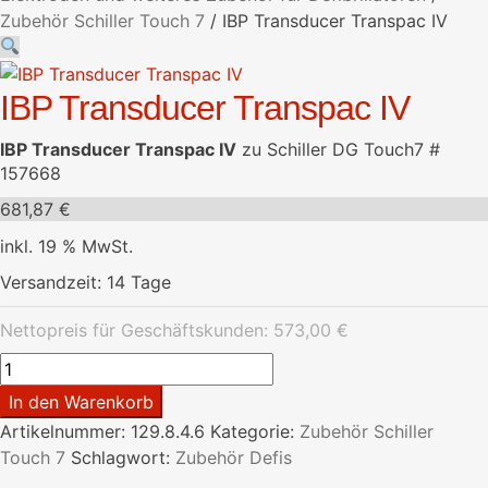
Zubehör Schiller Touch 7
/
IBP Transducer Transpac IV
IBP Transducer Transpac IV
IBP Transducer Transpac IV
zu Schiller DG Touch7 #
157668
681,87
€
inkl. 19 % MwSt.
Versandzeit:
14 Tage
Nettopreis für Geschäftskunden:
573,00
€
IBP
Transducer
In den Warenkorb
Transpac
Artikelnummer:
129.8.4.6
Kategorie:
Zubehör Schiller
IV
Touch 7
Schlagwort:
Zubehör Defis
Menge