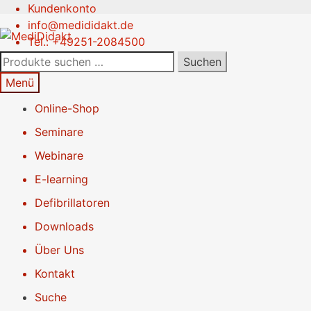
Kundenkonto
Zur
Springe
info@medididakt.de
Navigation
zum
Tel.: +49251-2084500
springen
Inhalt
Suchen
Suchen
nach:
Menü
Online-Shop
Seminare
Webinare
E-learning
Defibrillatoren
Downloads
Über Uns
Kontakt
Suche