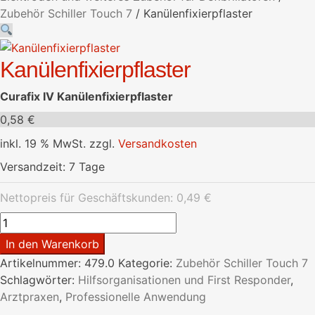
Zubehör Schiller Touch 7
/
Kanülenfixierpflaster
Kanülenfixierpflaster
Curafix IV Kanülenfixierpflaster
0,58
€
inkl. 19 % MwSt.
zzgl.
Versandkosten
Versandzeit:
7 Tage
Nettopreis für Geschäftskunden:
0,49
€
Kanülenfixierpflaster
Menge
In den Warenkorb
Artikelnummer:
479.0
Kategorie:
Zubehör Schiller Touch 7
Schlagwörter:
Hilfsorganisationen und First Responder
,
Arztpraxen
,
Professionelle Anwendung