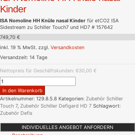
Kinder
ISA Nomoline HH Knüle nasal Kinder
für etCO2 ISA
Sidestream zu Schiller Touch7 und HD7 # 157642
749,70
€
inkl. 19 % MwSt.
zzgl.
Versandkosten
Versandzeit:
14 Tage
Nettopreis für Geschäftskunden:
630,00
€
ISA
Nomoline
In den Warenkorb
HH
Artikelnummer:
129.8.5.8
Kategorien:
Zubehör Schiller
Knüle
Touch 7
,
Zubehör Schiller Defigard HD 7
Schlagwort:
nasal
Zubehör Defis
Kinder
Menge
INDIVIDUELLES ANGEBOT ANFORDERN