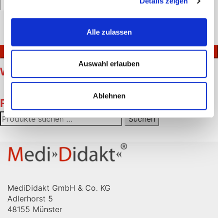
Details zeigen
Bitte
lasse
Ich akzeptiere die
Datenschutzerklärung
.
Alle zulassen
dieses
Feld
leer.
Auswahl erlauben
Warenkorb
Es befinden sich keine Produkte im Warenkorb.
Ablehnen
Produktsuche
Suchen
Suchen
nach:
MediDidakt GmbH & Co. KG
Adlerhorst 5