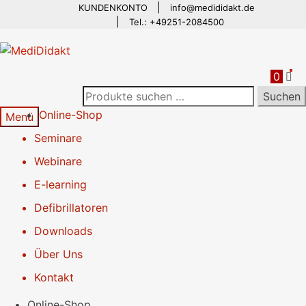
KUNDENKONTO
info@medididakt.de
Zur
Springe
Tel.: +49251-2084500
Navigation
zum
springen
Inhalt
0
Es befinden sich keine Produkte im Warenkorb.
Suchen
Suchen
nach:
Online-Shop
Menü
Seminare
Webinare
E-learning
Defibrillatoren
Downloads
Über Uns
Kontakt
Online-Shop