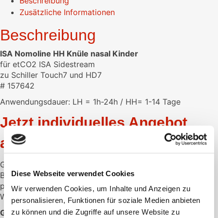
Beschreibung
Zusätzliche Informationen
Beschreibung
ISA Nomoline HH Knüle nasal Kinder
für etCO2 ISA Sidestream
zu Schiller Touch7 und HD7
# 157642
Anwendungsdauer: LH = 1h-24h / HH= 1-14 Tage
Jetzt individuelles Angebot
anfordern
Gerne unterbreiten wir Ihnen ein individuelles Angebot.
Diese Webseite verwendet Cookies
Bitte hinterlassen Sie hier die gewünschte Menge und Ihre
persönlichen Daten.
Wir verwenden Cookies, um Inhalte und Anzeigen zu
Wir melden uns dann schnellstmöglich bei Ihnen.
personalisieren, Funktionen für soziale Medien anbieten
GEWÜNSCHTE MENGE:
zu können und die Zugriffe auf unsere Website zu