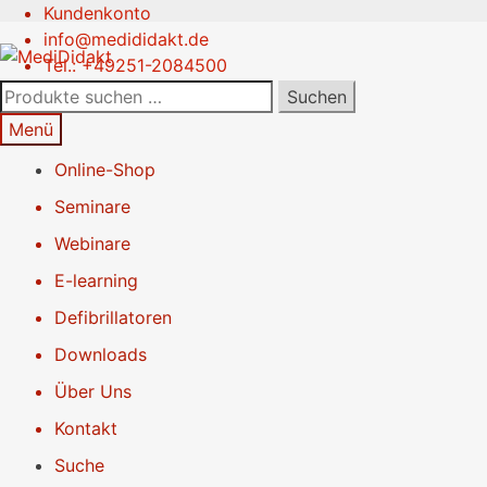
Kundenkonto
Zur
Springe
info@medididakt.de
Navigation
zum
Tel.: +49251-2084500
springen
Inhalt
Suchen
Suchen
nach:
Menü
Online-Shop
Seminare
Webinare
E-learning
Defibrillatoren
Downloads
Über Uns
Kontakt
Suche