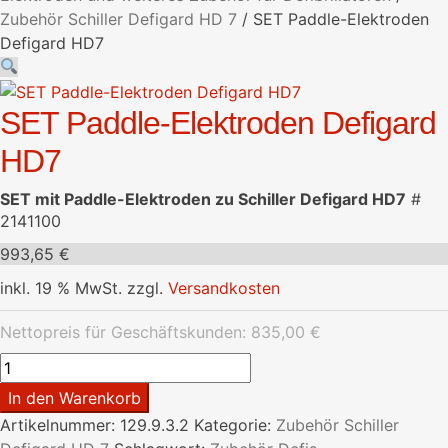
Zubehör Schiller Defigard HD 7
/
SET Paddle-Elektroden
Defigard HD7
SET Paddle-Elektroden Defigard
HD7
SET mit Paddle-Elektroden zu Schiller Defigard HD7
#
2141100
993,65
€
inkl. 19 % MwSt.
zzgl.
Versandkosten
Nettopreis für Geschäftskunden:
835,00
€
SET
Paddle-
In den Warenkorb
Elektroden
Artikelnummer:
129.9.3.2
Kategorie:
Zubehör Schiller
Defigard