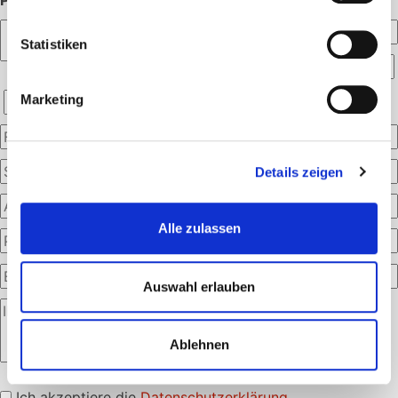
PERSÖNLICHE ANGABEN:
Statistiken
Marketing
Details zeigen
Alle zulassen
Auswahl erlauben
Ablehnen
Bitte
lasse
Ich akzeptiere die
Datenschutzerklärung
.