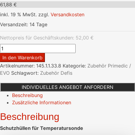
61,88
€
inkl. 19 % MwSt.
zzgl.
Versandkosten
Versandzeit:
14 Tage
Nettopreis für Geschäftskunden:
52,00
€
Schutzhüllen
für
In den Warenkorb
Temperatursonde
Artikelnummer:
145.1.1.33.8
Kategorie:
Zubehör Primedic /
Menge
EVO
Schlagwort:
Zubehör Defis
INDIVIDUELLES ANGEBOT ANFORDERN
Beschreibung
Zusätzliche Informationen
Beschreibung
Schutzhüllen für Temperatursonde