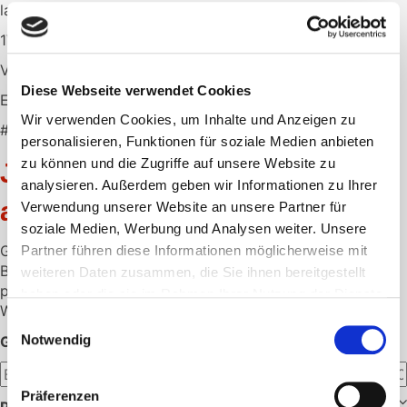
latexhaltig
1VPE = 10 Stück
Verwendbar für folgende Primedic Geräte:
Diese Webseite verwendet Cookies
EVO
Wir verwenden Cookies, um Inhalte und Anzeigen zu
# 23006
personalisieren, Funktionen für soziale Medien anbieten
zu können und die Zugriffe auf unsere Website zu
Jetzt individuelles Angebot
analysieren. Außerdem geben wir Informationen zu Ihrer
anfordern
Verwendung unserer Website an unsere Partner für
soziale Medien, Werbung und Analysen weiter. Unsere
Gerne unterbreiten wir Ihnen ein individuelles Angebot.
Partner führen diese Informationen möglicherweise mit
Bitte hinterlassen Sie hier die gewünschte Menge und Ihre
weiteren Daten zusammen, die Sie ihnen bereitgestellt
persönlichen Daten.
haben oder die sie im Rahmen Ihrer Nutzung der Dienste
Wir melden uns dann schnellstmöglich bei Ihnen.
gesammelt haben.
Einwilligungsauswahl
Notwendig
GEWÜNSCHTE MENGE:
Präferenzen