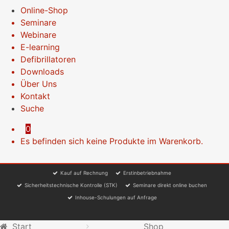
Online-Shop
Seminare
Webinare
E-learning
Defibrillatoren
Downloads
Über Uns
Kontakt
Suche
0
Es befinden sich keine Produkte im Warenkorb.
Kauf auf Rechnung
Erstinbetriebnahme
Sicherheitstechnische Kontrolle (STK)
Seminare direkt online buchen
Inhouse-Schulungen auf Anfrage
Start
Shop