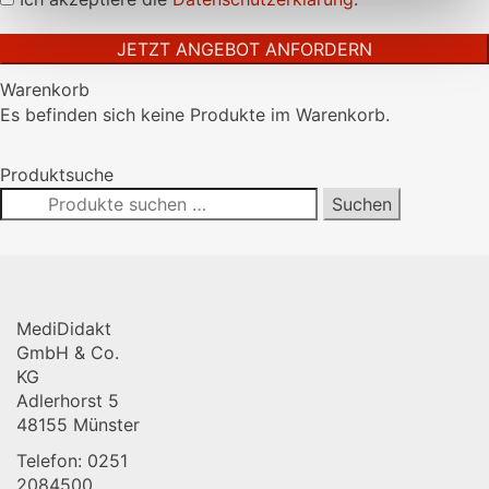
dieses
Feld
leer.
Warenkorb
Es befinden sich keine Produkte im Warenkorb.
Produktsuche
Suchen
Suchen
nach:
MediDidakt
GmbH & Co.
KG
Adlerhorst 5
48155 Münster
Telefon: 0251
2084500