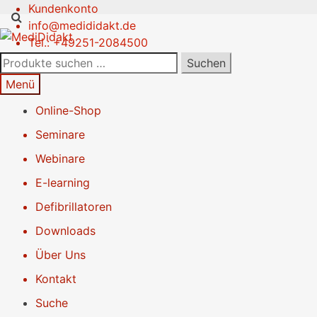
Kundenkonto
Zur
Springe
info@medididakt.de
Navigation
zum
Tel.: +49251-2084500
springen
Inhalt
Suchen
Suchen
nach:
Menü
Online-Shop
Seminare
Webinare
E-learning
Defibrillatoren
Downloads
Über Uns
Kontakt
Suche