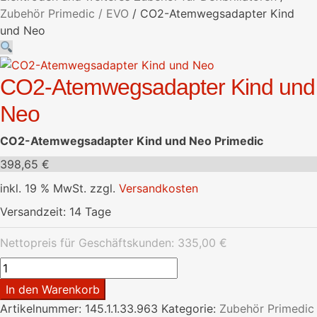
Zubehör Primedic / EVO
/
CO2-Atemwegsadapter Kind
und Neo
CO2-Atemwegsadapter Kind und
Neo
CO2-Atemwegsadapter Kind und Neo Primedic
398,65
€
inkl. 19 % MwSt.
zzgl.
Versandkosten
Versandzeit:
14 Tage
Nettopreis für Geschäftskunden:
335,00
€
CO2-
Atemwegsadapter
In den Warenkorb
Kind
Artikelnummer:
145.1.1.33.963
Kategorie:
Zubehör Primedic
und