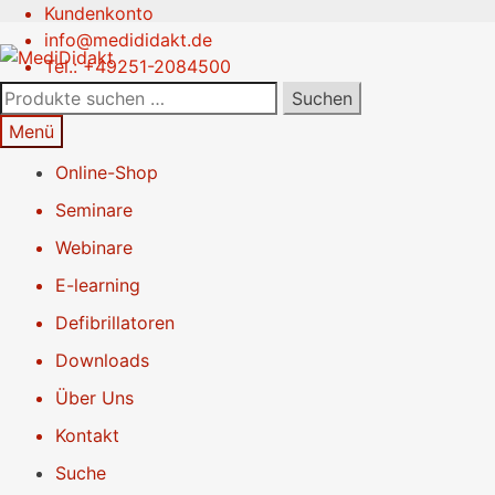
Kundenkonto
Zur
Springe
info@medididakt.de
Navigation
zum
Tel.: +49251-2084500
springen
Inhalt
Suchen
Suchen
nach:
Menü
Online-Shop
Seminare
Webinare
E-learning
Defibrillatoren
Downloads
Über Uns
Kontakt
Suche