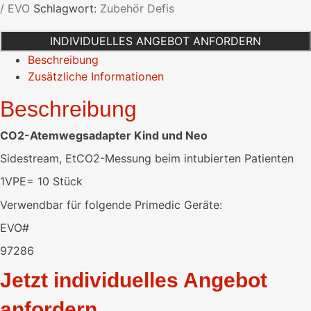
/ EVO
Schlagwort:
Zubehör Defis
Neo
Menge
INDIVIDUELLES ANGEBOT ANFORDERN
Beschreibung
Zusätzliche Informationen
Beschreibung
CO2-Atemwegsadapter Kind und Neo
Sidestream, EtCO2-Messung beim intubierten Patienten
1VPE= 10 Stück
Verwendbar für folgende Primedic Geräte:
EVO#
97286
Jetzt individuelles Angebot
anfordern