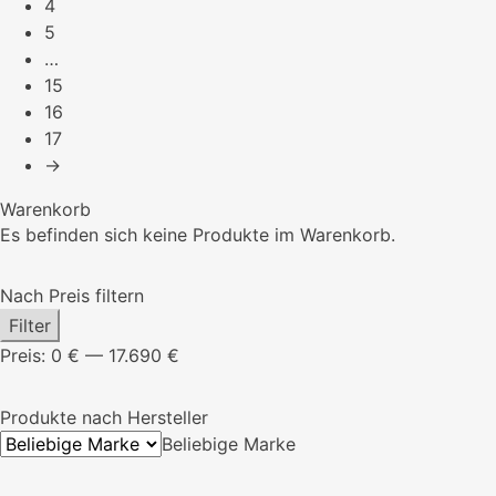
4
5
…
15
16
17
→
Warenkorb
Es befinden sich keine Produkte im Warenkorb.
Nach Preis filtern
Min.
Max.
Filter
Preis
Preis
Preis:
0 €
—
17.690 €
Produkte nach Hersteller
Beliebige Marke