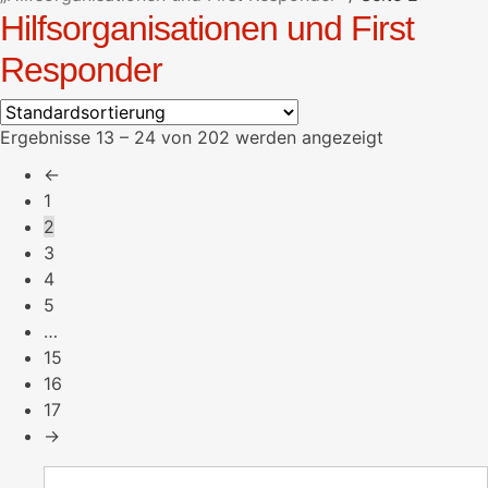
Hilfsorganisationen und First
Responder
Ergebnisse 13 – 24 von 202 werden angezeigt
←
1
2
3
4
5
…
15
16
17
→