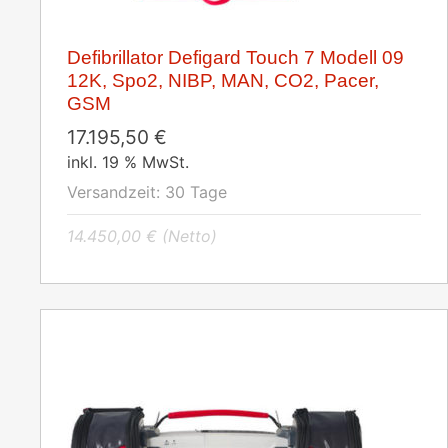
Defibrillator Defigard Touch 7 Modell 09
12K, Spo2, NIBP, MAN, CO2, Pacer,
GSM
17.195,50
€
inkl. 19 % MwSt.
Versandzeit:
30 Tage
14.450,00
€
(Netto)