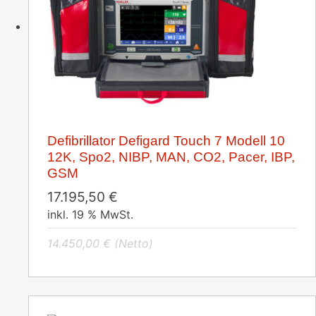
Defibrillator Defigard Touch 7 Modell 10
12K, Spo2, NIBP, MAN, CO2, Pacer, IBP,
GSM
17.195,50
€
inkl. 19 % MwSt.
14.450,00
€
(Netto)