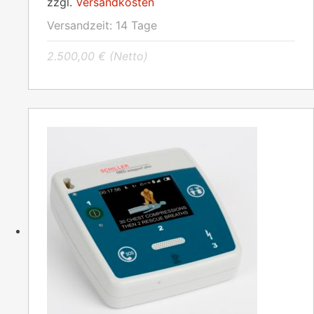
zzgl.
Versandkosten
Versandzeit:
14 Tage
2.500,00
€
(Netto)