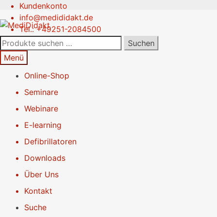
Kundenkonto
Zur
Springe
info@medididakt.de
Navigation
zum
Tel.: +49251-2084500
springen
Inhalt
Suchen
Suchen
nach:
Menü
Online-Shop
Seminare
Webinare
E-learning
Defibrillatoren
Downloads
Über Uns
Kontakt
Suche