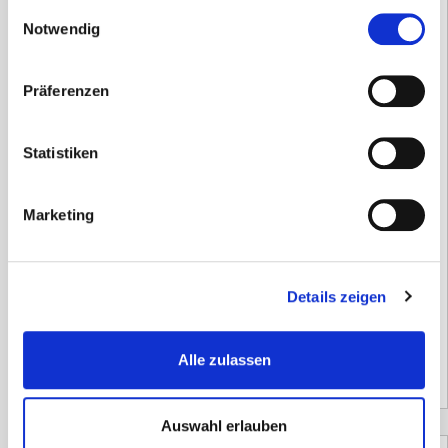
gesammelt haben.
Einwilligungsauswahl
Notwendig
Präferenzen
Statistiken
Defibrillator FRED Easy G2 Halbautomat
Marketing
2.606,10
€
inkl. 19 % MwSt.
Details zeigen
Versandzeit:
14 Tage
2.190,00
€
(Netto)
Alle zulassen
Auswahl erlauben