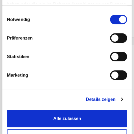
inkl. 19 % MwSt.
haben oder die sie im Rahmen Ihrer Nutzung der Dienste
Versandzeit:
ca. 4 Wochen
gesammelt haben.
Einwilligungsauswahl
Notwendig
12.450,00
€
(Netto)
Präferenzen
Statistiken
Marketing
Details zeigen
Alle zulassen