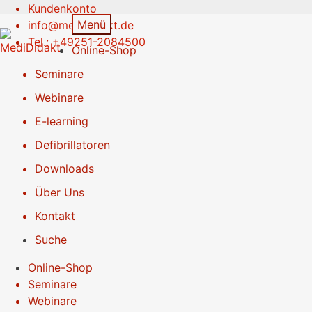
Kundenkonto
Zur
Springe
Menü
info@medididakt.de
Navigation
zum
Tel.: +49251-2084500
Online-Shop
springen
Inhalt
Seminare
Webinare
E-learning
Defibrillatoren
Downloads
Über Uns
Kontakt
Suche
Online-Shop
Seminare
Webinare