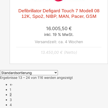
Defibrillator Defigard Touch 7 Modell 08
12K, Spo2, NIBP, MAN, Pacer, GSM
16.005,50
€
inkl. 19 % MwSt.
Versandzeit:
ca. 4 Wochen
13.450,00
€
(Netto)
Ergebnisse 13 – 24 von 116 werden angezeigt
←
1
2
3
4