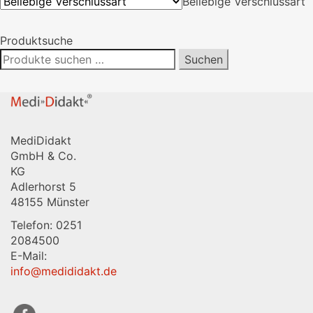
Verschlussart
Beliebige Verschlussart
Produktsuche
Suchen
Suchen
nach:
MediDidakt
GmbH & Co.
KG
Adlerhorst 5
48155 Münster
Telefon: 0251
2084500
E-Mail:
info@medididakt.de