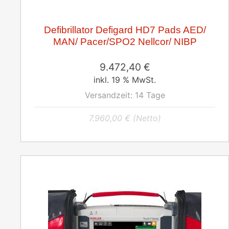
Defibrillator Defigard HD7 Pads AED/
MAN/ Pacer/SPO2 Nellcor/ NIBP
9.472,40
€
inkl. 19 % MwSt.
Versandzeit:
14 Tage
7.960,00
€
(Netto)