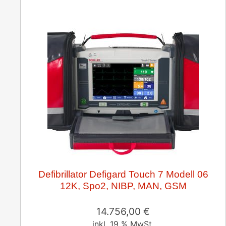
Defibrillator Defigard Touch 7 Modell 06
12K, Spo2, NIBP, MAN, GSM
14.756,00
€
inkl. 19 % MwSt.