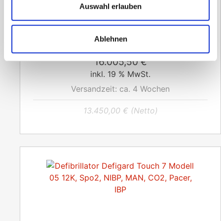
Auswahl erlauben
Defibrillator Defigard Touch 7 Modell 04
12K, Spo2, NIBP, MAN, CO2, Pacer
Ablehnen
16.005,50
€
inkl. 19 % MwSt.
Versandzeit:
ca. 4 Wochen
13.450,00
€
(Netto)