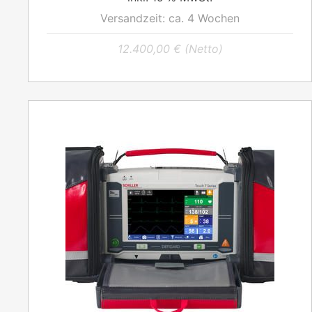
Versandzeit:
ca. 4 Wochen
12.400,00
€
(Netto)