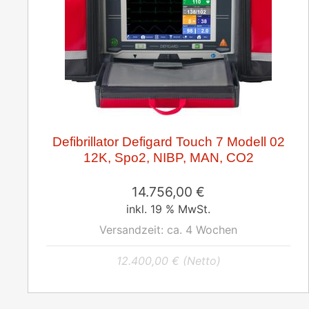
Defibrillator Defigard Touch 7 Modell 02
12K, Spo2, NIBP, MAN, CO2
14.756,00
€
inkl. 19 % MwSt.
Versandzeit:
ca. 4 Wochen
12.400,00
€
(Netto)