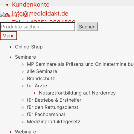
Kundenkonto
Zur
Springe
info@medididakt.de
Navigation
zum
Tel.: +49251-2084500
springen
Inhalt
Suchen
Suchen
nach:
Menü
Online-Shop
Seminare
MP Seminare als Präsenz und Onlinetermine b
alle Seminare
Brandschutz
für Ärzte
Notarztfortbildung auf Norderney
für Betriebe & Ersthelfer
für den Rettungsdienst
für Fachpersonal
Medizinproduktegesetz
Webinare