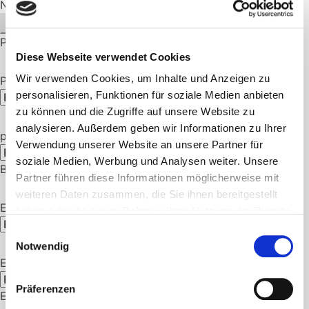
Nach Preis filtern
Min.
Max.
Filter
Preis
Preis
Preis:
390 €
—
840 €
Diese Webseite verwendet Cookies
Wir verwenden Cookies, um Inhalte und Anzeigen zu
Produkte nach Hersteller
personalisieren, Funktionen für soziale Medien anbieten
Beliebige Marke
zu können und die Zugriffe auf unsere Website zu
analysieren. Außerdem geben wir Informationen zu Ihrer
passend zu:
Verwendung unserer Website an unsere Partner für
soziale Medien, Werbung und Analysen weiter. Unsere
Beliebige Passend zu
Partner führen diese Informationen möglicherweise mit
weiteren Daten zusammen, die Sie ihnen bereitgestellt
Einsatzbereich
haben oder die sie im Rahmen Ihrer Nutzung der Dienste
Beliebige Einsatzbereich
gesammelt haben.
Einwilligungsauswahl
Notwendig
Entnahmealarm
Beliebige
Präferenzen
Entnahmealarm