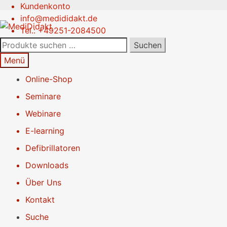
Kundenkonto
Zur
Springe
info@medididakt.de
Navigation
zum
Tel.: +49251-2084500
springen
Inhalt
Suchen
Suchen
nach:
Menü
Online-Shop
Seminare
Webinare
E-learning
Defibrillatoren
Downloads
Über Uns
Kontakt
Suche