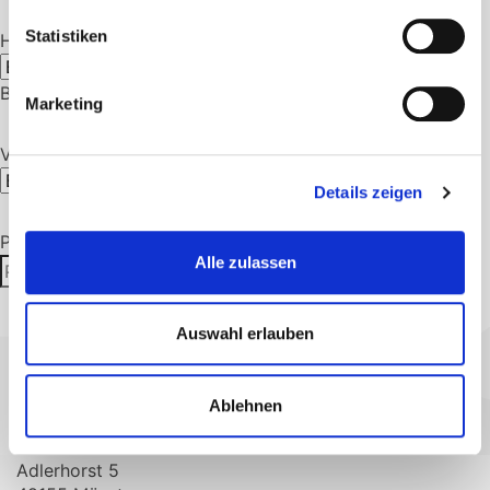
Statistiken
Heizung / Belüftung
Beliebige Heizung /
Belüftung
Marketing
Verschlussart
Beliebige Verschlussart
Details zeigen
Produktsuche
Alle zulassen
Suchen
Suchen
nach:
Auswahl erlauben
MediDidakt
Ablehnen
GmbH & Co.
KG
Adlerhorst 5